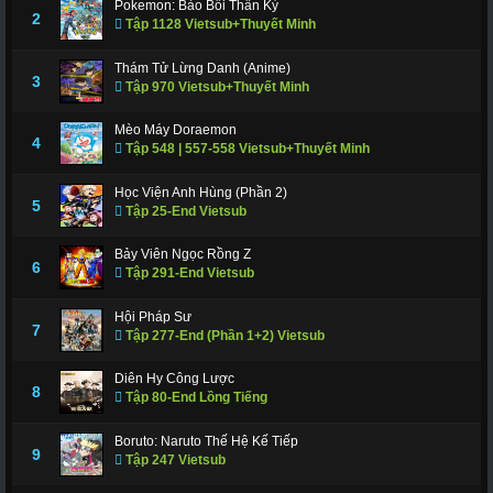
Pokemon: Bảo Bối Thần Kỳ
311
312
317
318
319
320
321
2
Tập 1128 Vietsub+Thuyết Minh
322
323
324
325
326
327
328
Thám Tử Lừng Danh (Anime)
3
Tập 970 Vietsub+Thuyết Minh
329
330
331
332
333
334
335
336
337
338
339
340
341
343
Mèo Máy Doraemon
4
Tập 548 | 557-558 Vietsub+Thuyết Minh
344
345
346
347
348
349
350
Học Viện Anh Hùng (Phần 2)
351
352
353
354
355
356
357
5
Tập 25-End Vietsub
358
359
360
361
362
363
364
Bảy Viên Ngọc Rồng Z
6
Tập 291-End Vietsub
365
366 - Tập Cuối
Hội Pháp Sư
7
Tập 277-End (Phần 1+2) Vietsub
Diên Hy Công Lược
8
Tập 80-End Lồng Tiếng
Boruto: Naruto Thế Hệ Kế Tiếp
9
Tập 247 Vietsub