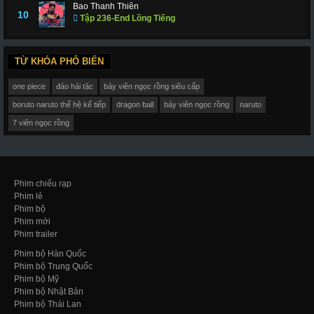
Bao Thanh Thiên
10
Tập 236-End Lồng Tiếng
TỪ KHÓA PHỔ BIẾN
one piece
đảo hải tặc
bảy viên ngọc rồng siêu cấp
boruto naruto thế hệ kế tiếp
dragon ball
bảy viên ngọc rồng
naruto
7 viên ngọc rồng
Phim chiếu rạp
Phim lẻ
Phim bộ
Phim mới
Phim trailer
Phim bộ Hàn Quốc
Phim bộ Trung Quốc
Phim bộ Mỹ
Phim bộ Nhật Bản
Phim bộ Thái Lan