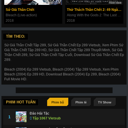
180
181
182
183
184
185
186
Sứ Giả Thần Chết
Thử Thách Thần Chết 2: 49 Ngày Cuối Cùng
187
188
189
190
191
192
193
Bleach (Live-action)
Along With the Gods 2: The Last 49 Days
2018
2018
194
195
196
197
198
199
200
201
202
203
206
207
208
209
TÌM THEO:
210
211
212
214
215
216
217
Sứ Giả Thần Chết Tập 289, Sứ Giả Thần Chết Ep 289 Vietsub, Xem Phim Sứ
Giả Thần Chết Tập 289 HD, Sứ Giả Thần Chết Tập 289 Thuyết Minh, Sứ Giả
218
219
220
221
222
223
224
Thần Chết 289, Sứ Giả Thần Chết Tập Cuối, Download Sứ Giả Thần Chết Ep
289.
225
226
227
228
266
267
268
Bleach (2004) Ep 289 Vietsub, Bleach (2004) Tập 289 Vietsub, Xem Phim
269
270
271
272
273
274
275
Bleach (2004) Ep 289 HD, Download Bleach (2004) Ep 289, Bleach (2004)
Full Movie HD.
276
277
278
279
280
281
282
283
284
285
286
287
288
289
290
291
292
293
294
295
296
PHIM HOT TUẦN
Phim bộ
Phim lẻ
TV Show
297
298
299
300
301
302
303
Đảo Hải Tặc
1
Tập 1067 Vietsub
304
305
306
307
308
309
310