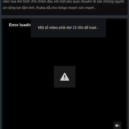
viên của Âm Giới. Khi chiến đấu với một yêu quái chuyên đi săn những người
có năng lực tâm linh, Rukia đã cho Ichigo mượn sức mạnh...
Error loading media: File could not be played
Một số video phải đợi 15-30s để load...