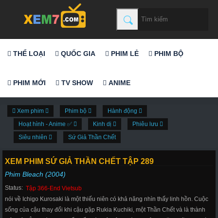
THỂ LOẠI
QUỐC GIA
PHIM LẺ
PHIM BỘ
PHIM MỚI
TV SHOW
ANIME
Xem phim
Phim bộ
Hành động
Hoạt hình - Anime ✅
Kinh dị
Phiêu lưu
Siêu nhiên
Sứ Giả Thần Chết
XEM PHIM SỨ GIẢ THẦN CHẾT TẬP 289
Phim Bleach (2004)
Status:
Tập 366-End Vietsub
nói về Ichigo Kurosaki là một thiếu niên có khả năng nhìn thấy linh hồn. Cuộc
sống của cậu thay đổi khi cậu gặp Rukia Kuchiki, một Thần Chết và là thành