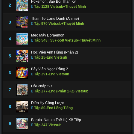
Pokemon: Bảo Bối Thần Kỳ
311
312
317
318
319
320
321
2
Tập 1128 Vietsub+Thuyết Minh
322
323
324
325
326
327
328
Thám Tử Lừng Danh (Anime)
3
Tập 970 Vietsub+Thuyết Minh
329
330
331
332
333
334
335
336
337
338
339
340
341
343
Mèo Máy Doraemon
4
Tập 548 | 557-558 Vietsub+Thuyết Minh
344
345
346
347
348
349
350
Học Viện Anh Hùng (Phần 2)
351
352
353
354
355
356
357
5
Tập 25-End Vietsub
358
359
360
361
362
363
364
Bảy Viên Ngọc Rồng Z
6
Tập 291-End Vietsub
365
366 - Tập Cuối
Hội Pháp Sư
7
Tập 277-End (Phần 1+2) Vietsub
Diên Hy Công Lược
8
Tập 80-End Lồng Tiếng
Boruto: Naruto Thế Hệ Kế Tiếp
9
Tập 247 Vietsub