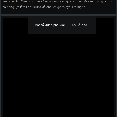
viên của Âm Giới. Khi chiến đấu với một yêu quái chuyên đi săn những người
có năng lực tâm linh, Rukia đã cho Ichigo mượn sức mạnh...
Một số video phải đợi 15-30s để load...