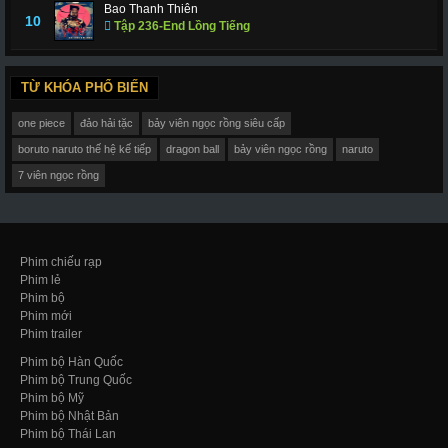
Bao Thanh Thiên
10
Tập 236-End Lồng Tiếng
TỪ KHÓA PHỔ BIẾN
one piece
đảo hải tặc
bảy viên ngọc rồng siêu cấp
boruto naruto thế hệ kế tiếp
dragon ball
bảy viên ngọc rồng
naruto
7 viên ngọc rồng
Phim chiếu rạp
Phim lẻ
Phim bộ
Phim mới
Phim trailer
Phim bộ Hàn Quốc
Phim bộ Trung Quốc
Phim bộ Mỹ
Phim bộ Nhật Bản
Phim bộ Thái Lan