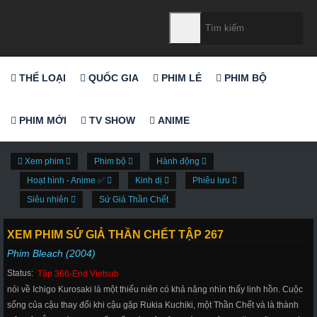
THỂ LOẠI
QUỐC GIA
PHIM LẺ
PHIM BỘ
PHIM MỚI
TV SHOW
ANIME
Xem phim
Phim bộ
Hành động
Hoạt hình - Anime ✅
Kinh dị
Phiêu lưu
Siêu nhiên
Sứ Giả Thần Chết
XEM PHIM SỨ GIẢ THẦN CHẾT TẬP 267
Phim Bleach (2004)
Status:
Tập 366-End Vietsub
nói về Ichigo Kurosaki là một thiếu niên có khả năng nhìn thấy linh hồn. Cuộc
sống của cậu thay đổi khi cậu gặp Rukia Kuchiki, một Thần Chết và là thành