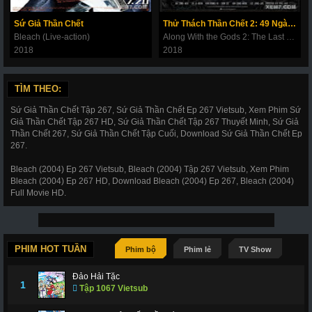
180
181
182
183
184
185
186
Sứ Giả Thần Chết
Thử Thách Thần Chết 2: 49 Ngày Cuối Cùng
187
188
189
190
191
192
193
Bleach (Live-action)
Along With the Gods 2: The Last 49 Days
2018
2018
194
195
196
197
198
199
200
201
202
203
206
207
208
209
TÌM THEO:
210
211
212
214
215
216
217
Sứ Giả Thần Chết Tập 267, Sứ Giả Thần Chết Ep 267 Vietsub, Xem Phim Sứ
Giả Thần Chết Tập 267 HD, Sứ Giả Thần Chết Tập 267 Thuyết Minh, Sứ Giả
218
219
220
221
222
223
224
Thần Chết 267, Sứ Giả Thần Chết Tập Cuối, Download Sứ Giả Thần Chết Ep
267.
225
226
227
228
266
267
268
Bleach (2004) Ep 267 Vietsub, Bleach (2004) Tập 267 Vietsub, Xem Phim
269
270
271
272
273
274
275
Bleach (2004) Ep 267 HD, Download Bleach (2004) Ep 267, Bleach (2004)
Full Movie HD.
276
277
278
279
280
281
282
283
284
285
286
287
288
289
290
291
292
293
294
295
296
PHIM HOT TUẦN
Phim bộ
Phim lẻ
TV Show
297
298
299
300
301
302
303
Đảo Hải Tặc
1
Tập 1067 Vietsub
304
305
306
307
308
309
310