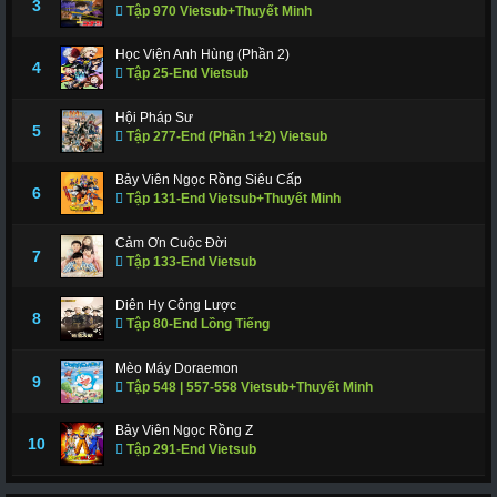
3
Tập 970 Vietsub+Thuyết Minh
Học Viện Anh Hùng (Phần 2)
4
Tập 25-End Vietsub
Hội Pháp Sư
5
Tập 277-End (Phần 1+2) Vietsub
Bảy Viên Ngọc Rồng Siêu Cấp
6
Tập 131-End Vietsub+Thuyết Minh
Cảm Ơn Cuộc Đời
7
Tập 133-End Vietsub
Diên Hy Công Lược
8
Tập 80-End Lồng Tiếng
Mèo Máy Doraemon
9
Tập 548 | 557-558 Vietsub+Thuyết Minh
Bảy Viên Ngọc Rồng Z
10
Tập 291-End Vietsub