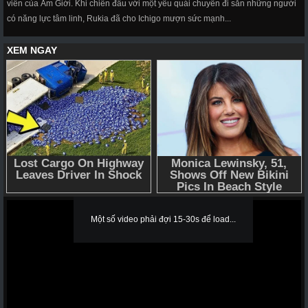
viên của Âm Giới. Khi chiến đấu với một yêu quái chuyên đi săn những người
có năng lực tâm linh, Rukia đã cho Ichigo mượn sức mạnh...
Một số video phải đợi 15-30s để load...