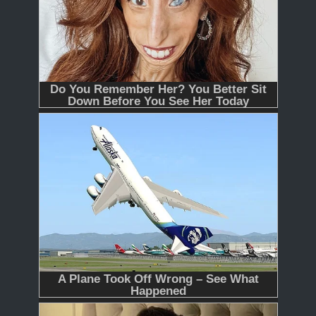
365
366 - Tập Cuối