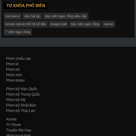
TỪ KHÓA PHỔ BIẾN
one piece
đảo hải tặc
bảy viên ngọc rồng siêu cấp
boruto naruto thế hệ kế tiếp
dragon ball
bảy viên ngọc rồng
naruto
7 viên ngọc rồng
Phim chiếu rạp
Phim lẻ
Phim bộ
Phim mới
Phim trailer
Phim bộ Hàn Quốc
Phim bộ Trung Quốc
Phim bộ Mỹ
Phim bộ Nhật Bản
Phim bộ Thái Lan
Anime
TV Show
Truyện Ma Hay
Phim hoạt hình