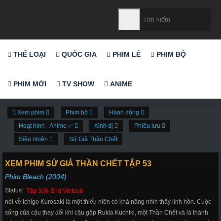
THỂ LOẠI
QUỐC GIA
PHIM LẺ
PHIM BỘ
PHIM MỚI
TV SHOW
ANIME
Xem phim
Phim bộ
Hành động
Hoạt hình - Anime ✅
Kinh dị
Phiêu lưu
Siêu nhiên
Sứ Giả Thần Chết
XEM PHIM SỨ GIẢ THẦN CHẾT TẬP 53
Phim Bleach (2004)
Status:
Tập 366-End Vietsub
nói về Ichigo Kurosaki là một thiếu niên có khả năng nhìn thấy linh hồn. Cuộc
sống của cậu thay đổi khi cậu gặp Rukia Kuchiki, một Thần Chết và là thành