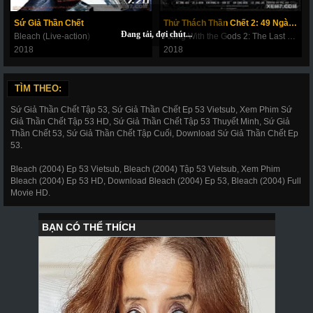
269
270
271
272
273
274
275
Sứ Giả Thần Chết
Thử Thách Thần Chết 2: 49 Ngày Cuối Cùng
Bleach (Live-action)
Along With the Gods 2: The Last 49 Days
276
277
278
279
280
281
282
2018
2018
283
284
285
286
287
288
289
TÌM THEO:
290
291
292
293
294
295
296
Sứ Giả Thần Chết Tập 53, Sứ Giả Thần Chết Ep 53 Vietsub, Xem Phim Sứ
297
298
299
300
301
302
303
Giả Thần Chết Tập 53 HD, Sứ Giả Thần Chết Tập 53 Thuyết Minh, Sứ Giả
Thần Chết 53, Sứ Giả Thần Chết Tập Cuối, Download Sứ Giả Thần Chết Ep
304
305
306
307
308
309
310
53.
311
312
317
318
319
320
321
Bleach (2004) Ep 53 Vietsub, Bleach (2004) Tập 53 Vietsub, Xem Phim
Bleach (2004) Ep 53 HD, Download Bleach (2004) Ep 53, Bleach (2004) Full
322
323
324
325
326
327
328
Movie HD.
329
330
331
332
333
334
335
336
337
338
339
340
341
343
344
345
346
347
348
349
350
351
352
353
354
355
356
357
358
359
360
361
362
363
364