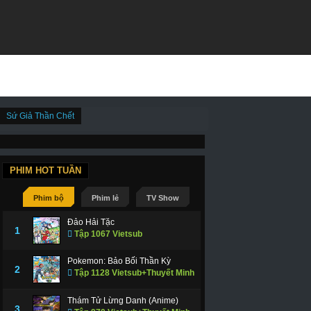
Sứ Giả Thần Chết
PHIM HOT TUẦN
Phim bộ
Phim lẻ
TV Show
Đảo Hải Tặc
1
Tập 1067 Vietsub
Pokemon: Bảo Bối Thần Kỳ
2
Tập 1128 Vietsub+Thuyết Minh
Thám Tử Lừng Danh (Anime)
3