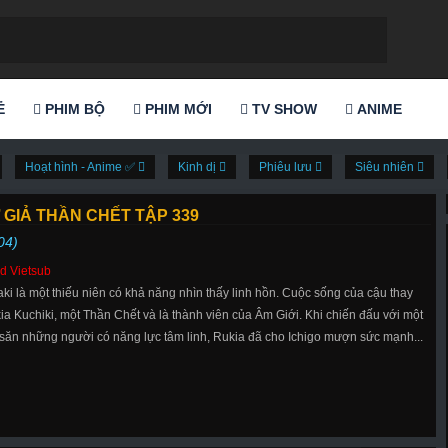
Ẻ
PHIM BỘ
PHIM MỚI
TV SHOW
ANIME
Hoạt hình - Anime ✅
Kinh dị
Phiêu lưu
Siêu nhiên
 GIẢ THẦN CHẾT TẬP 339
04)
d Vietsub
aki là một thiếu niên có khả năng nhìn thấy linh hồn. Cuộc sống của cậu thay
ia Kuchiki, một Thần Chết và là thành viên của Âm Giới. Khi chiến đấu với một
 săn những người có năng lực tâm linh, Rukia đã cho Ichigo mượn sức mạnh...