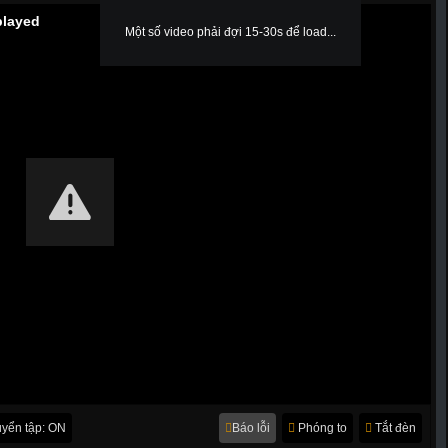
played
Một số video phải đợi 15-30s để load...
yển tập: ON
Báo lỗi
Phóng to
Tắt đèn