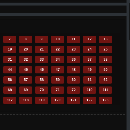
7
8
9
10
11
12
13
19
20
21
22
23
24
25
31
32
33
34
36
37
38
44
45
46
47
48
49
50
56
57
58
59
60
61
62
68
69
70
71
72
110
111
117
118
119
120
121
122
123
129
130
131
132
133
134
135
141
142
143
144
145
146
147