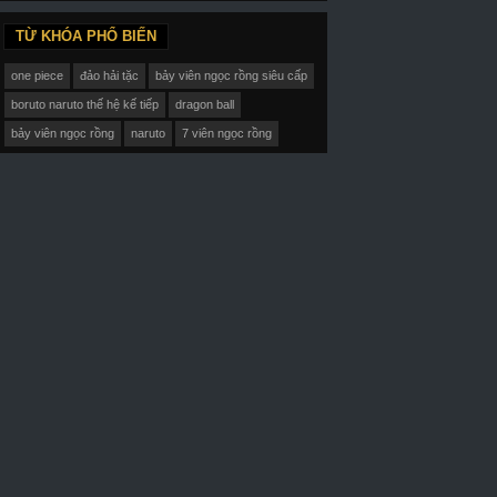
TỪ KHÓA PHỔ BIẾN
one piece
đảo hải tặc
bảy viên ngọc rồng siêu cấp
boruto naruto thế hệ kế tiếp
dragon ball
bảy viên ngọc rồng
naruto
7 viên ngọc rồng