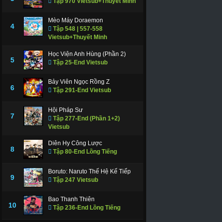
Tập 970 Vietsub+Thuyết Minh
Mèo Máy Doraemon
4
Tập 548 | 557-558
Vietsub+Thuyết Minh
Học Viện Anh Hùng (Phần 2)
5
Tập 25-End Vietsub
Bảy Viên Ngọc Rồng Z
6
Tập 291-End Vietsub
Hội Pháp Sư
7
Tập 277-End (Phần 1+2)
Vietsub
Diên Hy Công Lược
8
Tập 80-End Lồng Tiếng
Boruto: Naruto Thế Hệ Kế Tiếp
9
Tập 247 Vietsub
Bao Thanh Thiên
10
Tập 236-End Lồng Tiếng