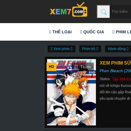
THỂ LOẠI
QUỐC GIA
PHIM L
Xem phim
Phim bộ
Hành động
XEM PHIM SỨ
HD
Phim Bleach (20
Status:
Tập 366-En
nói về Ichigo Kuros
đổi khi cậu gặp Ruk
yêu quái chuyên đi