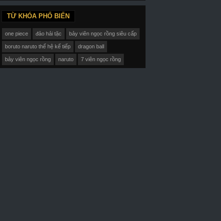
TỪ KHÓA PHỔ BIẾN
one piece
đảo hải tặc
bảy viên ngọc rồng siêu cấp
boruto naruto thế hệ kế tiếp
dragon ball
bảy viên ngọc rồng
naruto
7 viên ngọc rồng