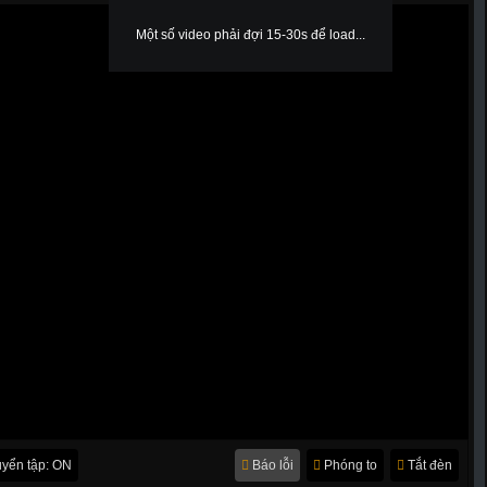
Một số video phải đợi 15-30s để load...
yển tập: ON
Báo lỗi
Phóng to
Tắt đèn