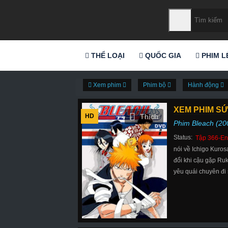
THỂ LOẠI
QUỐC GIA
PHIM L
Xem phim
Phim bộ
Hành động
XEM PHIM SỨ
HD
Phim Bleach (20
Status:
Tập 366-En
nói về Ichigo Kuros
đổi khi cậu gặp Ruk
yêu quái chuyên đi