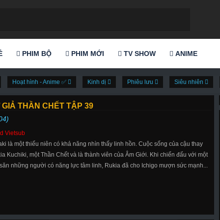
Ẻ
PHIM BỘ
PHIM MỚI
TV SHOW
ANIME
Hoạt hình - Anime ✅
Kinh dị
Phiêu lưu
Siêu nhiên
 GIẢ THẦN CHẾT TẬP 39
04)
d Vietsub
aki là một thiếu niên có khả năng nhìn thấy linh hồn. Cuộc sống của cậu thay
ia Kuchiki, một Thần Chết và là thành viên của Âm Giới. Khi chiến đấu với một
 săn những người có năng lực tâm linh, Rukia đã cho Ichigo mượn sức mạnh...