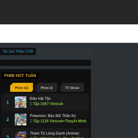
Sứ Giả Thần Chết
PHIM HOT TUẦN
Phim bộ
Phim lẻ
TV Show
Đảo Hải Tặc
1
Tập 1067 Vietsub
Pokemon: Bảo Bối Thần Kỳ
2
Tập 1128 Vietsub+Thuyết Minh
Thám Tử Lừng Danh (Anime)
3