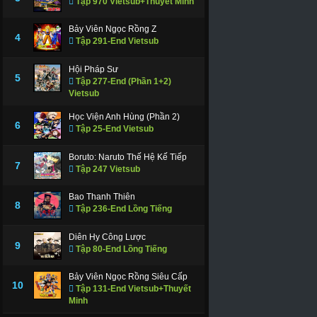
Tập 970 Vietsub+Thuyết Minh
Bảy Viên Ngọc Rồng Z
4
Tập 291-End Vietsub
Hội Pháp Sư
5
Tập 277-End (Phần 1+2)
Vietsub
Học Viện Anh Hùng (Phần 2)
6
Tập 25-End Vietsub
Boruto: Naruto Thế Hệ Kế Tiếp
7
Tập 247 Vietsub
Bao Thanh Thiên
8
Tập 236-End Lồng Tiếng
Diên Hy Công Lược
9
Tập 80-End Lồng Tiếng
Bảy Viên Ngọc Rồng Siêu Cấp
10
Tập 131-End Vietsub+Thuyết
Minh