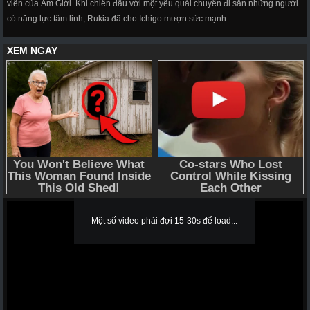
viên của Âm Giới. Khi chiến đấu với một yêu quái chuyên đi săn những người
có năng lực tâm linh, Rukia đã cho Ichigo mượn sức mạnh...
Một số video phải đợi 15-30s để load...