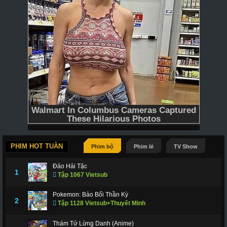
PHIM HOT TUẦN
Phim bộ
Phim lẻ
TV Show
Đảo Hải Tặc
1
Tập 1067 Vietsub
Pokemon: Bảo Bối Thần Kỳ
2
Tập 1128 Vietsub+Thuyết Minh
Thám Tử Lừng Danh (Anime)