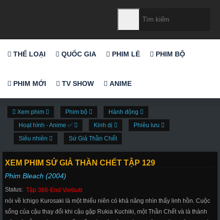
THỂ LOẠI
QUỐC GIA
PHIM LẺ
PHIM BỘ
PHIM MỚI
TV SHOW
ANIME
Xem phim
Phim bộ
Hành động
Hoạt hình - Anime ✅
Kinh dị
Phiêu lưu
Siêu nhiên
Sứ Giả Thần Chết
XEM PHIM SỨ GIẢ THẦN CHẾT TẬP 129
Phim Bleach (2004)
Status:
Tập 366-End Vietsub
nói về Ichigo Kurosaki là một thiếu niên có khả năng nhìn thấy linh hồn. Cuộc
sống của cậu thay đổi khi cậu gặp Rukia Kuchiki, một Thần Chết và là thành