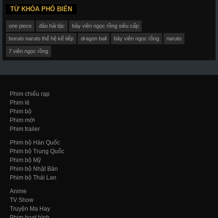
TỪ KHÓA PHỔ BIẾN
one piece
đảo hải tặc
bảy viên ngọc rồng siêu cấp
boruto naruto thế hệ kế tiếp
dragon ball
bảy viên ngọc rồng
naruto
7 viên ngọc rồng
Phim chiếu rạp
Phim lẻ
Phim bộ
Phim mới
Phim trailer
Phim bộ Hàn Quốc
Phim bộ Trung Quốc
Phim bộ Mỹ
Phim bộ Nhật Bản
Phim bộ Thái Lan
Anime
TV Show
Truyện Ma Hay
Phim hoạt hình