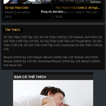
269
270
271
272
273
274
275
Sứ Giả Thần Chết
Thử Thách Thần Chết 2: 49 Ngày Cuối Cùng
Bleach (Live-action)
Along With the Gods 2: The Last 49 Days
276
277
278
279
280
281
282
2018
2018
283
284
285
286
287
288
289
TÌM THEO:
290
291
292
293
294
295
296
Sứ Giả Thần Chết Tập 129, Sứ Giả Thần Chết Ep 129 Vietsub, Xem Phim Sứ
297
298
299
300
301
302
303
Giả Thần Chết Tập 129 HD, Sứ Giả Thần Chết Tập 129 Thuyết Minh, Sứ Giả
Thần Chết 129, Sứ Giả Thần Chết Tập Cuối, Download Sứ Giả Thần Chết Ep
304
305
306
307
308
309
310
129.
311
312
317
318
319
320
321
Bleach (2004) Ep 129 Vietsub, Bleach (2004) Tập 129 Vietsub, Xem Phim
Bleach (2004) Ep 129 HD, Download Bleach (2004) Ep 129, Bleach (2004)
322
323
324
325
326
327
328
Full Movie HD.
329
330
331
332
333
334
335
336
337
338
339
340
341
343
344
345
346
347
348
349
350
351
352
353
354
355
356
357
358
359
360
361
362
363
364