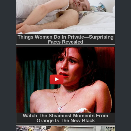
365
366 - Tập Cuối