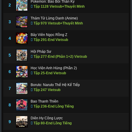
Pokemon: Bảo Bối Thần Kỳ
311
312
317
318
319
320
321
2
Tập 1128 Vietsub+Thuyết Minh
322
323
324
325
326
327
328
Thám Tử Lừng Danh (Anime)
3
Tập 970 Vietsub+Thuyết Minh
329
330
331
332
333
334
335
336
337
338
339
340
341
343
Bảy Viên Ngọc Rồng Z
4
Tập 291-End Vietsub
344
345
346
347
348
349
350
Hội Pháp Sư
351
352
353
354
355
356
357
5
Tập 277-End (Phần 1+2) Vietsub
358
359
360
361
362
363
364
Học Viện Anh Hùng (Phần 2)
6
Tập 25-End Vietsub
365
366 - Tập Cuối
Boruto: Naruto Thế Hệ Kế Tiếp
7
Tập 247 Vietsub
Bao Thanh Thiên
8
Tập 236-End Lồng Tiếng
Diên Hy Công Lược
9
Tập 80-End Lồng Tiếng