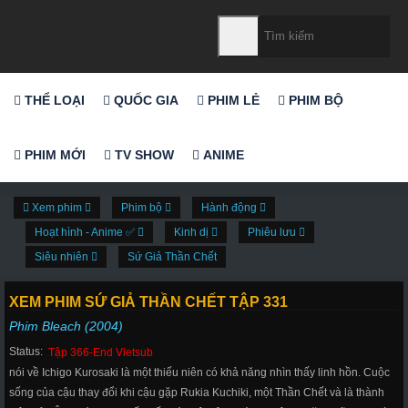
THỂ LOẠI
QUỐC GIA
PHIM LẺ
PHIM BỘ
PHIM MỚI
TV SHOW
ANIME
Xem phim
Phim bộ
Hành động
Hoạt hình - Anime ✅
Kinh dị
Phiêu lưu
Siêu nhiên
Sứ Giả Thần Chết
XEM PHIM SỨ GIẢ THẦN CHẾT TẬP 331
Phim Bleach (2004)
Status:
Tập 366-End Vietsub
nói về Ichigo Kurosaki là một thiếu niên có khả năng nhìn thấy linh hồn. Cuộc
sống của cậu thay đổi khi cậu gặp Rukia Kuchiki, một Thần Chết và là thành