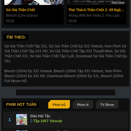
180
181
182
183
184
185
186
Sứ Giả Thần Chết
Thử Thách Thần Chết 2: 49 Ngày Cuối Cùng
187
188
189
190
191
192
193
Bleach (Live-action)
Along With the Gods 2: The Last 49 Days
2018
2018
194
195
196
197
198
199
200
201
202
203
206
207
208
209
TÌM THEO:
210
211
212
214
215
216
217
Sứ Giả Thần Chết Tập 331, Sứ Giả Thần Chết Ep 331 Vietsub, Xem Phim Sứ
Giả Thần Chết Tập 331 HD, Sứ Giả Thần Chết Tập 331 Thuyết Minh, Sứ Giả
218
219
220
221
222
223
224
Thần Chết 331, Sứ Giả Thần Chết Tập Cuối, Download Sứ Giả Thần Chết Ep
331.
225
226
227
228
266
267
268
Bleach (2004) Ep 331 Vietsub, Bleach (2004) Tập 331 Vietsub, Xem Phim
269
270
271
272
273
274
275
Bleach (2004) Ep 331 HD, Download Bleach (2004) Ep 331, Bleach (2004)
Full Movie HD.
276
277
278
279
280
281
282
283
284
285
286
287
288
289
290
291
292
293
294
295
296
PHIM HOT TUẦN
Phim bộ
Phim lẻ
TV Show
297
298
299
300
301
302
303
Đảo Hải Tặc
1
Tập 1067 Vietsub
304
305
306
307
308
309
310