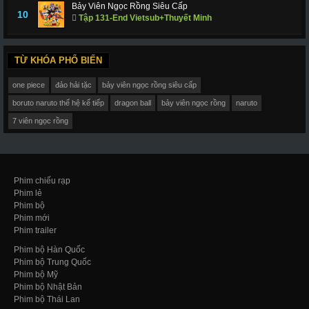
Bảy Viên Ngọc Rồng Siêu Cấp
10
Tập 131-End Vietsub+Thuyết Minh
TỪ KHÓA PHỔ BIẾN
one piece
đảo hải tặc
bảy viên ngọc rồng siêu cấp
boruto naruto thế hệ kế tiếp
dragon ball
bảy viên ngọc rồng
naruto
7 viên ngọc rồng
Phim chiếu rạp
Phim lẻ
Phim bộ
Phim mới
Phim trailer
Phim bộ Hàn Quốc
Phim bộ Trung Quốc
Phim bộ Mỹ
Phim bộ Nhật Bản
Phim bộ Thái Lan