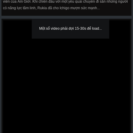
viên của Âm Giới. Khi chiến đấu với một yêu quái chuyên đi săn những người
có năng lực tâm linh, Rukia đã cho Ichigo mượn sức mạnh...
Một số video phải đợi 15-30s để load...