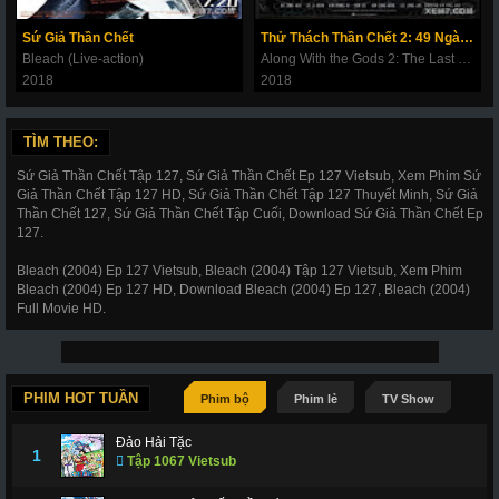
180
181
182
183
184
185
186
Sứ Giả Thần Chết
Thử Thách Thần Chết 2: 49 Ngày Cuối Cùng
187
188
189
190
191
192
193
Bleach (Live-action)
Along With the Gods 2: The Last 49 Days
2018
2018
194
195
196
197
198
199
200
201
202
203
206
207
208
209
TÌM THEO:
210
211
212
214
215
216
217
Sứ Giả Thần Chết Tập 127, Sứ Giả Thần Chết Ep 127 Vietsub, Xem Phim Sứ
Giả Thần Chết Tập 127 HD, Sứ Giả Thần Chết Tập 127 Thuyết Minh, Sứ Giả
218
219
220
221
222
223
224
Thần Chết 127, Sứ Giả Thần Chết Tập Cuối, Download Sứ Giả Thần Chết Ep
127.
225
226
227
228
266
267
268
Bleach (2004) Ep 127 Vietsub, Bleach (2004) Tập 127 Vietsub, Xem Phim
269
270
271
272
273
274
275
Bleach (2004) Ep 127 HD, Download Bleach (2004) Ep 127, Bleach (2004)
Full Movie HD.
276
277
278
279
280
281
282
283
284
285
286
287
288
289
290
291
292
293
294
295
296
PHIM HOT TUẦN
Phim bộ
Phim lẻ
TV Show
297
298
299
300
301
302
303
Đảo Hải Tặc
1
Tập 1067 Vietsub
304
305
306
307
308
309
310