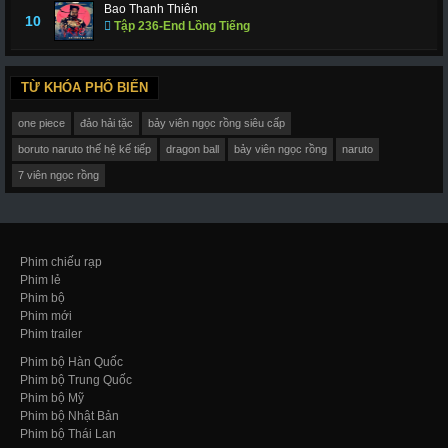
Bao Thanh Thiên
10
Tập 236-End Lồng Tiếng
TỪ KHÓA PHỔ BIẾN
one piece
đảo hải tặc
bảy viên ngọc rồng siêu cấp
boruto naruto thế hệ kế tiếp
dragon ball
bảy viên ngọc rồng
naruto
7 viên ngọc rồng
Phim chiếu rạp
Phim lẻ
Phim bộ
Phim mới
Phim trailer
Phim bộ Hàn Quốc
Phim bộ Trung Quốc
Phim bộ Mỹ
Phim bộ Nhật Bản
Phim bộ Thái Lan