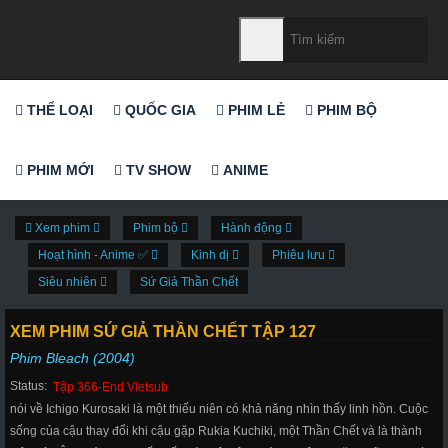
THỂ LOẠI
QUỐC GIA
PHIM LẺ
PHIM BỘ
PHIM MỚI
TV SHOW
ANIME
Xem phim
Phim bộ
Hành động
Hoạt hình - Anime ✅
Kinh dị
Phiêu lưu
Siêu nhiên
Sứ Giả Thần Chết
XEM PHIM SỨ GIẢ THẦN CHẾT TẬP 127
Phim Bleach (2004)
Status:
Tập 366-End Vietsub
nói về Ichigo Kurosaki là một thiếu niên có khả năng nhìn thấy linh hồn. Cuộc
sống của cậu thay đổi khi cậu gặp Rukia Kuchiki, một Thần Chết và là thành