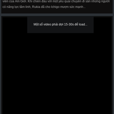
viên của Âm Giới. Khi chiến đấu với một yêu quái chuyên đi săn những người
có năng lực tâm linh, Rukia đã cho Ichigo mượn sức mạnh...
Một số video phải đợi 15-30s để load...