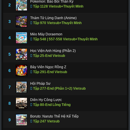
Pokemon: Bảo Bối Thần Kỳ
311
312
317
318
319
320
321
2
Tập 1128 Vietsub+Thuyết Minh
322
323
324
325
326
327
328
Thám Tử Lừng Danh (Anime)
3
Tập 970 Vietsub+Thuyết Minh
329
330
331
332
333
334
335
336
337
338
339
340
341
343
Mèo Máy Doraemon
4
Tập 548 | 557-558 Vietsub+Thuyết Minh
344
345
346
347
348
349
350
Học Viện Anh Hùng (Phần 2)
351
352
353
354
355
356
357
5
Tập 25-End Vietsub
358
359
360
361
362
363
364
Bảy Viên Ngọc Rồng Z
6
Tập 291-End Vietsub
365
366 - Tập Cuối
Hội Pháp Sư
7
Tập 277-End (Phần 1+2) Vietsub
Diên Hy Công Lược
8
Tập 80-End Lồng Tiếng
Boruto: Naruto Thế Hệ Kế Tiếp
9
Tập 247 Vietsub