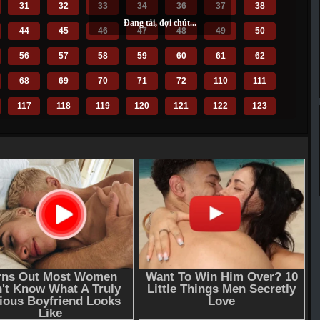
31
32
33
34
36
37
38
44
45
46
47
48
49
50
56
57
58
59
60
61
62
68
69
70
71
72
110
111
117
118
119
120
121
122
123
129
130
131
132
133
134
135
141
142
143
144
145
146
147
153
154
155
156
157
158
159
165
166
167
168
169
170
171
177
178
179
180
181
182
183
189
190
191
192
193
194
195
201
202
203
206
207
208
209
216
217
218
219
220
221
222