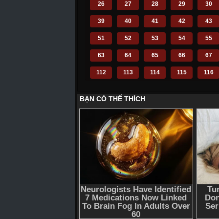
26
27
28
29
30
39
40
41
42
43
51
52
53
54
55
63
64
65
66
67
112
113
114
115
116
124
125
126
127
128
136
137
138
139
140
148
149
150
151
152
160
161
162
163
164
172
173
174
175
176
184
185
186
187
188
196
197
198
199
200
210
211
212
214
215