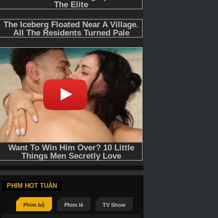
PHIM HOT TUẦN
Phim bộ
Phim lẻ
TV Show