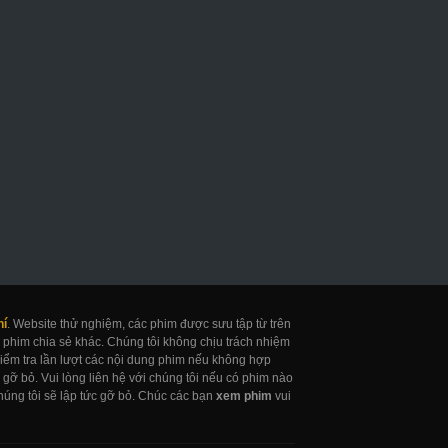
uốn Sổ Tử Thần
Khỏa Thân
Cô Bé Thần Đồn
eath Note Netflix
Naked
Gifted
017
2017
2017
hí
. Website thử nghiệm, các phim được sưu tập từ trên
 phim chia sẻ khác. Chúng tôi không chịu trách nhiệm
 kiểm tra lần lượt các nội dung phim nếu không hợp
gỡ bỏ. Vui lòng liên hệ với chúng tôi nếu có phim nào
úng tôi sẽ lập tức gỡ bỏ. Chúc các bạn
xem phim
vui