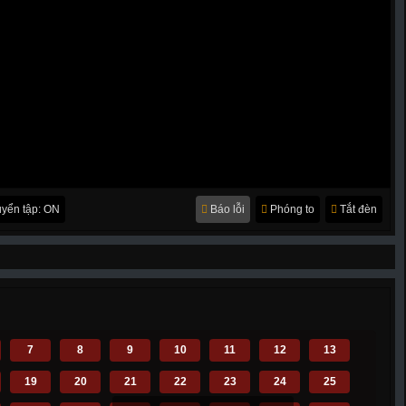
yển tập: ON
Báo lỗi
Phóng to
Tắt đèn
7
8
9
10
11
12
13
19
20
21
22
23
24
25