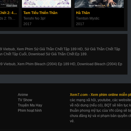
Thử Thách Thần Chết 2: 49 Ngày Cuối Cùng
Tam Tiểu Thiên Thần
Hà Thần
C
Along With the Gods 2: The Last 49 Days
Tenshi No 3p!
Tientsin Mystic
D
2017
2017
2
89 Vietsub, Xem Phim Sứ Giả Thần Chết Tập 189 HD, Sứ Giả Thần Chết Tập
ần Chết Tập Cuối, Download Sứ Giả Thần Chết Ep 189.
189 Vietsub, Xem Phim Bleach (2004) Ep 189 HD, Download Bleach (2004) Ep
Anime
Xem7.com -
Xem phim online
miễn p
TV Show
các mạng xã hội, youtube, các website
Truyện Ma Hay
về nội dung (nếu có), BQT sẽ liên tục
Phim hoạt hình
thuần phong mỹ tục của VN cũng sẽ bị 
chưa đăng ký và vi phạm bản quyền ch
vẻ.