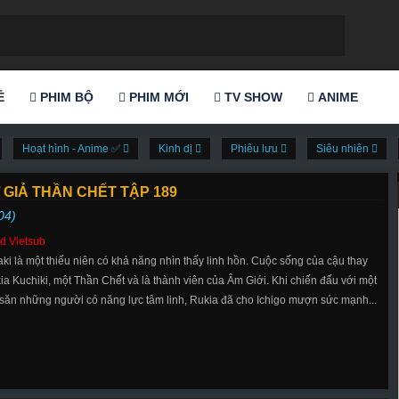
Ẻ
PHIM BỘ
PHIM MỚI
TV SHOW
ANIME
Hoạt hình - Anime ✅
Kinh dị
Phiêu lưu
Siêu nhiên
 GIẢ THẦN CHẾT TẬP 189
04)
d Vietsub
aki là một thiếu niên có khả năng nhìn thấy linh hồn. Cuộc sống của cậu thay
ia Kuchiki, một Thần Chết và là thành viên của Âm Giới. Khi chiến đấu với một
 săn những người có năng lực tâm linh, Rukia đã cho Ichigo mượn sức mạnh...