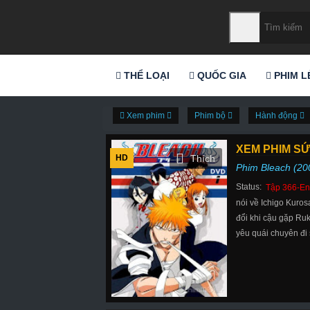
THỂ LOẠI
QUỐC GIA
PHIM L
Xem phim
Phim bộ
Hành động
XEM PHIM SỨ
HD
Phim Bleach (20
Status:
Tập 366-En
nói về Ichigo Kuros
đổi khi cậu gặp Ruk
yêu quái chuyên đi