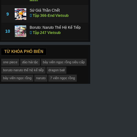
Sứ Giả Thần Chết
9
Tập 366-End Vietsub
Boruto: Naruto Thế Hệ Kế Tiếp
10
Tập 247 Vietsub
TỪ KHÓA PHỔ BIẾN
one piece
đảo hải tặc
bảy viên ngọc rồng siêu cấp
boruto naruto thế hệ kế tiếp
dragon ball
bảy viên ngọc rồng
naruto
7 viên ngọc rồng