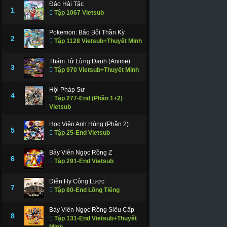
Đảo Hải Tặc
1
Tập 1067 Vietsub
Pokemon: Bảo Bối Thần Kỳ
2
Tập 1128 Vietsub+Thuyết Minh
Thám Tử Lừng Danh (Anime)
3
Tập 970 Vietsub+Thuyết Minh
Hội Pháp Sư
4
Tập 277-End (Phần 1+2)
Vietsub
Học Viện Anh Hùng (Phần 2)
5
Tập 25-End Vietsub
Bảy Viên Ngọc Rồng Z
6
Tập 291-End Vietsub
Diên Hy Công Lược
7
Tập 80-End Lồng Tiếng
Bảy Viên Ngọc Rồng Siêu Cấp
8
Tập 131-End Vietsub+Thuyết
Minh