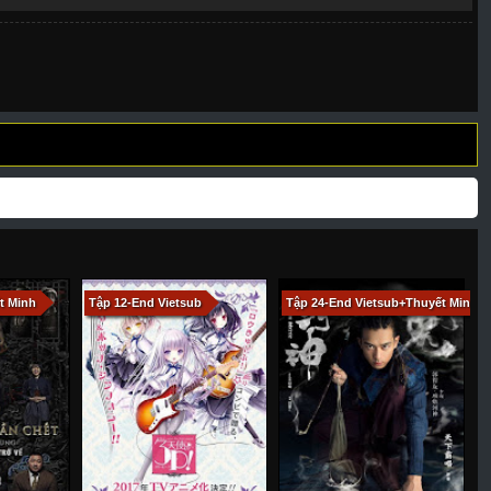
228
266
267
268
269
270
271
277
278
279
280
281
282
283
289
290
291
292
293
294
295
301
302
303
304
305
306
307
317
318
319
320
321
322
323
329
330
331
332
333
334
335
341
343
344
345
346
347
348
354
355
356
357
358
359
360
t Minh
Tập 12-End Vietsub
Tập 24-End Vietsub+Thuyết Minh
H
366 - Tập Cuối