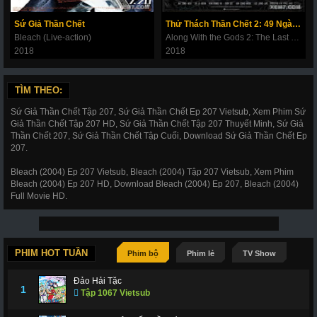
180
181
182
183
184
185
186
Sứ Giả Thần Chết
Thử Thách Thần Chết 2: 49 Ngày Cuối Cùng
187
188
189
190
191
192
193
Bleach (Live-action)
Along With the Gods 2: The Last 49 Days
2018
2018
194
195
196
197
198
199
200
201
202
203
206
207
208
209
TÌM THEO:
210
211
212
214
215
216
217
Sứ Giả Thần Chết Tập 207, Sứ Giả Thần Chết Ep 207 Vietsub, Xem Phim Sứ
Giả Thần Chết Tập 207 HD, Sứ Giả Thần Chết Tập 207 Thuyết Minh, Sứ Giả
218
219
220
221
222
223
224
Thần Chết 207, Sứ Giả Thần Chết Tập Cuối, Download Sứ Giả Thần Chết Ep
207.
225
226
227
228
266
267
268
Bleach (2004) Ep 207 Vietsub, Bleach (2004) Tập 207 Vietsub, Xem Phim
269
270
271
272
273
274
275
Bleach (2004) Ep 207 HD, Download Bleach (2004) Ep 207, Bleach (2004)
Full Movie HD.
276
277
278
279
280
281
282
283
284
285
286
287
288
289
290
291
292
293
294
295
296
PHIM HOT TUẦN
Phim bộ
Phim lẻ
TV Show
297
298
299
300
301
302
303
Đảo Hải Tặc
1
Tập 1067 Vietsub
304
305
306
307
308
309
310