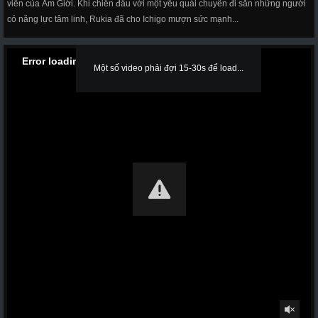
viên của Âm Giới. Khi chiến đấu với một yêu quái chuyên đi săn những người
có năng lực tâm linh, Rukia đã cho Ichigo mượn sức mạnh...
Error loading media: File could not be played
Một số video phải đợi 15-30s để load...