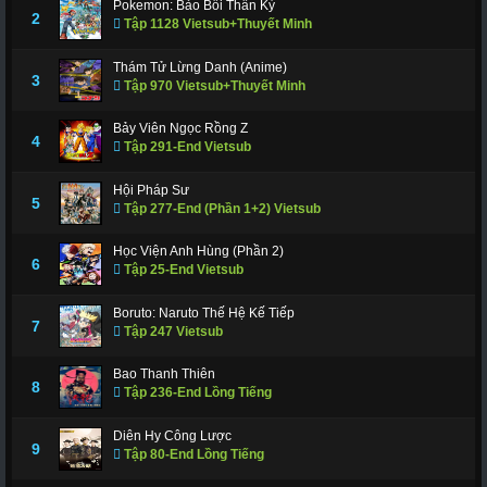
Pokemon: Bảo Bối Thần Kỳ
311
312
317
318
319
320
321
2
Tập 1128 Vietsub+Thuyết Minh
322
323
324
325
326
327
328
Thám Tử Lừng Danh (Anime)
3
Tập 970 Vietsub+Thuyết Minh
329
330
331
332
333
334
335
336
337
338
339
340
341
343
Bảy Viên Ngọc Rồng Z
4
Tập 291-End Vietsub
344
345
346
347
348
349
350
Hội Pháp Sư
351
352
353
354
355
356
357
5
Tập 277-End (Phần 1+2) Vietsub
358
359
360
361
362
363
364
Học Viện Anh Hùng (Phần 2)
6
Tập 25-End Vietsub
365
366 - Tập Cuối
Boruto: Naruto Thế Hệ Kế Tiếp
7
Tập 247 Vietsub
Bao Thanh Thiên
8
Tập 236-End Lồng Tiếng
Diên Hy Công Lược
9
Tập 80-End Lồng Tiếng