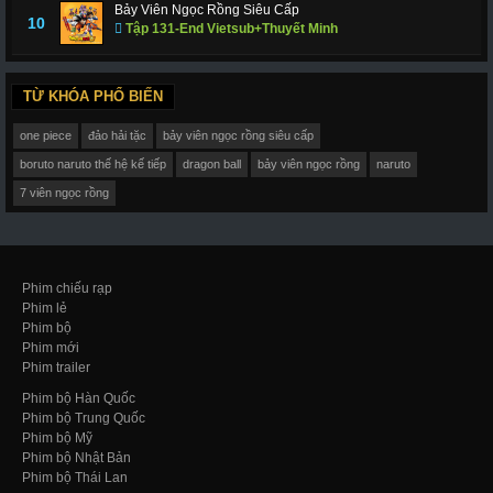
Bảy Viên Ngọc Rồng Siêu Cấp
10
Tập 131-End Vietsub+Thuyết Minh
TỪ KHÓA PHỔ BIẾN
one piece
đảo hải tặc
bảy viên ngọc rồng siêu cấp
boruto naruto thế hệ kế tiếp
dragon ball
bảy viên ngọc rồng
naruto
7 viên ngọc rồng
Phim chiếu rạp
Phim lẻ
Phim bộ
Phim mới
Phim trailer
Phim bộ Hàn Quốc
Phim bộ Trung Quốc
Phim bộ Mỹ
Phim bộ Nhật Bản
Phim bộ Thái Lan