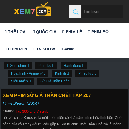
THỂ LOẠI
QUỐC GIA
PHIM LẺ
PHIM BỘ
PHIM MỚI
TV SHOW
ANIME
Xem phim
Phim bộ
Hành động
Hoạt hình - Anime ✅
Kinh dị
Phiêu lưu
Siêu nhiên
Sứ Giả Thần Chết
XEM PHIM SỨ GIẢ THẦN CHẾT TẬP 207
Phim Bleach (2004)
Status:
Tập 366-End Vietsub
nói về Ichigo Kurosaki là một thiếu niên có khả năng nhìn thấy linh hồn. Cuộc
sống của cậu thay đổi khi cậu gặp Rukia Kuchiki, một Thần Chết và là thành