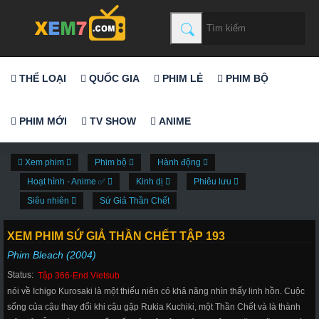
THỂ LOẠI
QUỐC GIA
PHIM LẺ
PHIM BỘ
PHIM MỚI
TV SHOW
ANIME
Xem phim
Phim bộ
Hành động
Hoạt hình - Anime ✅
Kinh dị
Phiêu lưu
Siêu nhiên
Sứ Giả Thần Chết
XEM PHIM SỨ GIẢ THẦN CHẾT TẬP 193
Phim Bleach (2004)
Status:
Tập 366-End Vietsub
nói về Ichigo Kurosaki là một thiếu niên có khả năng nhìn thấy linh hồn. Cuộc
sống của cậu thay đổi khi cậu gặp Rukia Kuchiki, một Thần Chết và là thành