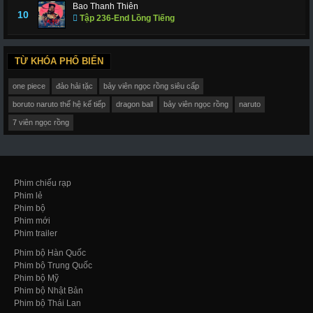
Bao Thanh Thiên
10
Tập 236-End Lồng Tiếng
TỪ KHÓA PHỔ BIẾN
one piece
đảo hải tặc
bảy viên ngọc rồng siêu cấp
boruto naruto thế hệ kế tiếp
dragon ball
bảy viên ngọc rồng
naruto
7 viên ngọc rồng
Phim chiếu rạp
Phim lẻ
Phim bộ
Phim mới
Phim trailer
Phim bộ Hàn Quốc
Phim bộ Trung Quốc
Phim bộ Mỹ
Phim bộ Nhật Bản
Phim bộ Thái Lan