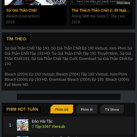
180
181
182
183
184
185
186
Sứ Giả Thần Chết
Thử Thách Thần Chết 2: 49 Ngày Cuối Cùng
187
188
189
190
191
192
193
Bleach (Live-action)
Along With the Gods 2: The Last 49 Days
2018
2018
194
195
196
197
198
199
200
201
202
203
206
207
208
209
TÌM THEO:
210
211
212
214
215
216
217
Sứ Giả Thần Chết Tập 193, Sứ Giả Thần Chết Ep 193 Vietsub, Xem Phim Sứ
Giả Thần Chết Tập 193 HD, Sứ Giả Thần Chết Tập 193 Thuyết Minh, Sứ Giả
218
219
220
221
222
223
224
Thần Chết 193, Sứ Giả Thần Chết Tập Cuối, Download Sứ Giả Thần Chết Ep
193.
225
226
227
228
266
267
268
Bleach (2004) Ep 193 Vietsub, Bleach (2004) Tập 193 Vietsub, Xem Phim
269
270
271
272
273
274
275
Bleach (2004) Ep 193 HD, Download Bleach (2004) Ep 193, Bleach (2004)
Full Movie HD.
276
277
278
279
280
281
282
283
284
285
286
287
288
289
290
291
292
293
294
295
296
PHIM HOT TUẦN
Phim bộ
Phim lẻ
TV Show
297
298
299
300
301
302
303
Đảo Hải Tặc
1
Tập 1067 Vietsub
304
305
306
307
308
309
310