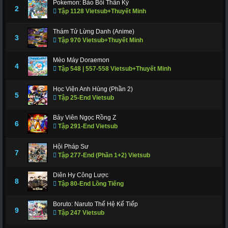
Pokemon: Bảo Bối Thần Kỳ
311
312
317
318
319
320
321
2
Tập 1128 Vietsub+Thuyết Minh
322
323
324
325
326
327
328
Thám Tử Lừng Danh (Anime)
3
Tập 970 Vietsub+Thuyết Minh
329
330
331
332
333
334
335
336
337
338
339
340
341
343
Mèo Máy Doraemon
4
Tập 548 | 557-558 Vietsub+Thuyết Minh
344
345
346
347
348
349
350
Học Viện Anh Hùng (Phần 2)
351
352
353
354
355
356
357
5
Tập 25-End Vietsub
358
359
360
361
362
363
364
Bảy Viên Ngọc Rồng Z
6
Tập 291-End Vietsub
365
366 - Tập Cuối
Hội Pháp Sư
7
Tập 277-End (Phần 1+2) Vietsub
Diên Hy Công Lược
8
Tập 80-End Lồng Tiếng
Boruto: Naruto Thế Hệ Kế Tiếp
9
Tập 247 Vietsub