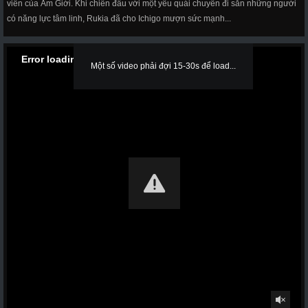
viên của Âm Giới. Khi chiến đấu với một yêu quái chuyên đi săn những người
có năng lực tâm linh, Rukia đã cho Ichigo mượn sức mạnh...
Error loading media: File could not be played
Một số video phải đợi 15-30s để load...