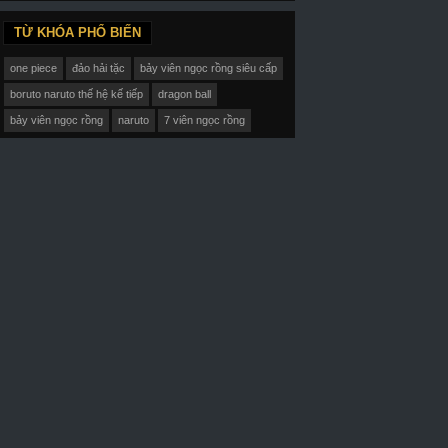
TỪ KHÓA PHỔ BIẾN
one piece
đảo hải tặc
bảy viên ngọc rồng siêu cấp
boruto naruto thế hệ kế tiếp
dragon ball
bảy viên ngọc rồng
naruto
7 viên ngọc rồng