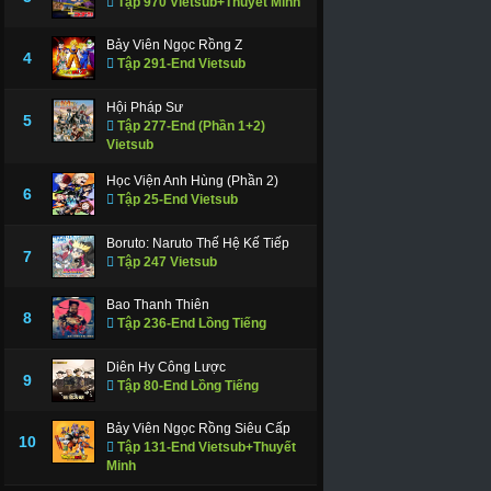
Tập 970 Vietsub+Thuyết Minh
Bảy Viên Ngọc Rồng Z
4
Tập 291-End Vietsub
Hội Pháp Sư
5
Tập 277-End (Phần 1+2)
Vietsub
Học Viện Anh Hùng (Phần 2)
6
Tập 25-End Vietsub
Boruto: Naruto Thế Hệ Kế Tiếp
7
Tập 247 Vietsub
Bao Thanh Thiên
8
Tập 236-End Lồng Tiếng
Diên Hy Công Lược
9
Tập 80-End Lồng Tiếng
Bảy Viên Ngọc Rồng Siêu Cấp
10
Tập 131-End Vietsub+Thuyết
Minh