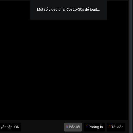
Một số video phải đợi 15-30s để load...
yển tập: ON
Báo lỗi
Phóng to
Tắt đèn