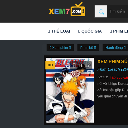
THỂ LOẠI
QUỐC GIA
PHIM L
Xem phim
Phim bộ
Hành động
XEM PHIM SỨ
HD
Phim Bleach (20
Status:
Tập 366-En
nói về Ichigo Kuros
đổi khi cậu gặp Ruk
yêu quái chuyên đi