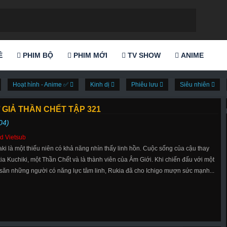
Ẻ
PHIM BỘ
PHIM MỚI
TV SHOW
ANIME
Hoạt hình - Anime ✅
Kinh dị
Phiêu lưu
Siêu nhiên
 GIẢ THẦN CHẾT TẬP 321
04)
d Vietsub
aki là một thiếu niên có khả năng nhìn thấy linh hồn. Cuộc sống của cậu thay
ia Kuchiki, một Thần Chết và là thành viên của Âm Giới. Khi chiến đấu với một
 săn những người có năng lực tâm linh, Rukia đã cho Ichigo mượn sức mạnh...