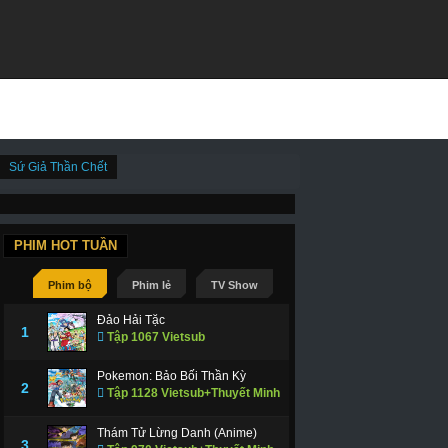
Sứ Giả Thần Chết
PHIM HOT TUẦN
Phim bộ
Phim lẻ
TV Show
Đảo Hải Tặc
1
Tập 1067 Vietsub
Pokemon: Bảo Bối Thần Kỳ
2
Tập 1128 Vietsub+Thuyết Minh
Thám Tử Lừng Danh (Anime)
3