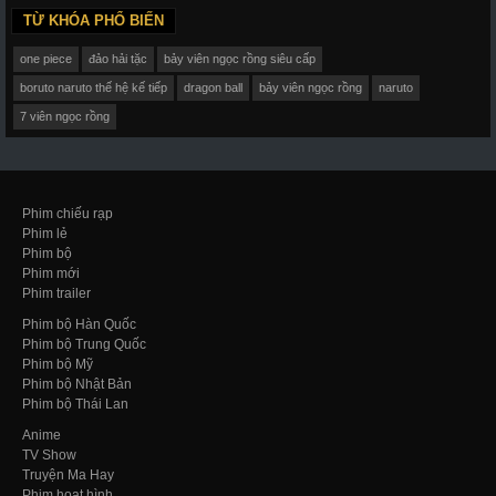
TỪ KHÓA PHỔ BIẾN
one piece
đảo hải tặc
bảy viên ngọc rồng siêu cấp
boruto naruto thế hệ kế tiếp
dragon ball
bảy viên ngọc rồng
naruto
7 viên ngọc rồng
Phim chiếu rạp
Phim lẻ
Phim bộ
Phim mới
Phim trailer
Phim bộ Hàn Quốc
Phim bộ Trung Quốc
Phim bộ Mỹ
Phim bộ Nhật Bản
Phim bộ Thái Lan
Anime
TV Show
Truyện Ma Hay
Phim hoạt hình