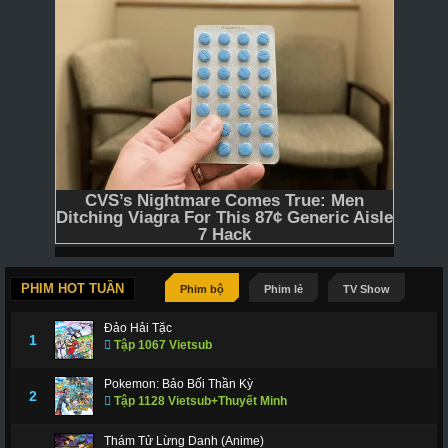
PHIM HOT TUẦN
Phim bộ
Phim lẻ
TV Show
Đảo Hải Tặc
1
Tập 1067 Vietsub
Pokemon: Bảo Bối Thần Kỳ
2
Tập 1128 Vietsub+Thuyết Minh
Thám Tử Lừng Danh (Anime)