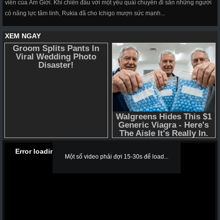
viên của Âm Giới. Khi chiến đấu với một yêu quái chuyên đi săn những người
có năng lực tâm linh, Rukia đã cho Ichigo mượn sức mạnh...
Error loading media: File could not be played
Một số video phải đợi 15-30s để load...