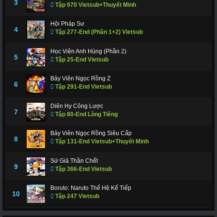
3
Tập 970 Vietsub+Thuyết Minh
Hội Pháp Sư
4
Tập 277-End (Phần 1+2) Vietsub
Học Viện Anh Hùng (Phần 2)
5
Tập 25-End Vietsub
Bảy Viên Ngọc Rồng Z
6
Tập 291-End Vietsub
Diên Hy Công Lược
7
Tập 80-End Lồng Tiếng
Bảy Viên Ngọc Rồng Siêu Cấp
8
Tập 131-End Vietsub+Thuyết Minh
Sứ Giả Thần Chết
9
Tập 366-End Vietsub
Boruto: Naruto Thế Hệ Kế Tiếp
10
Tập 247 Vietsub