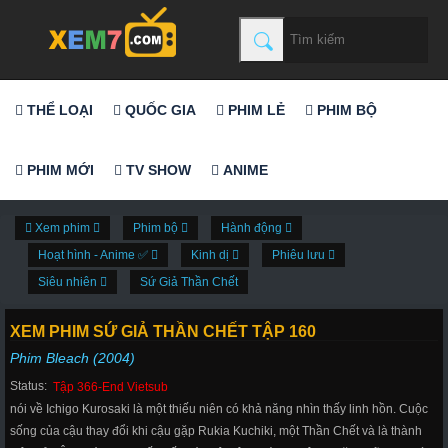
THỂ LOẠI
QUỐC GIA
PHIM LẺ
PHIM BỘ
PHIM MỚI
TV SHOW
ANIME
Xem phim
Phim bộ
Hành động
Hoạt hình - Anime ✅
Kinh dị
Phiêu lưu
Siêu nhiên
Sứ Giả Thần Chết
XEM PHIM SỨ GIẢ THẦN CHẾT TẬP 160
Phim Bleach (2004)
Status:
Tập 366-End Vietsub
nói về Ichigo Kurosaki là một thiếu niên có khả năng nhìn thấy linh hồn. Cuộc
sống của cậu thay đổi khi cậu gặp Rukia Kuchiki, một Thần Chết và là thành