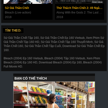
269
270
271
272
273
274
275
Sứ Giả Thần Chết
Thử Thách Thần Chết 2: 49 Ngày Cuối Cùng
Bleach (Live-action)
Along With the Gods 2: The Last 49 Days
276
277
278
279
280
281
282
2018
2018
283
284
285
286
287
288
289
TÌM THEO:
290
291
292
293
294
295
296
Sứ Giả Thần Chết Tập 160, Sứ Giả Thần Chết Ep 160 Vietsub, Xem Phim Sứ
297
298
299
300
301
302
303
Giả Thần Chết Tập 160 HD, Sứ Giả Thần Chết Tập 160 Thuyết Minh, Sứ Giả
Thần Chết 160, Sứ Giả Thần Chết Tập Cuối, Download Sứ Giả Thần Chết Ep
304
305
306
307
308
309
310
160.
311
312
317
318
319
320
321
Bleach (2004) Ep 160 Vietsub, Bleach (2004) Tập 160 Vietsub, Xem Phim
Bleach (2004) Ep 160 HD, Download Bleach (2004) Ep 160, Bleach (2004)
322
323
324
325
326
327
328
Full Movie HD.
329
330
331
332
333
334
335
336
337
338
339
340
341
343
344
345
346
347
348
349
350
351
352
353
354
355
356
357
358
359
360
361
362
363
364