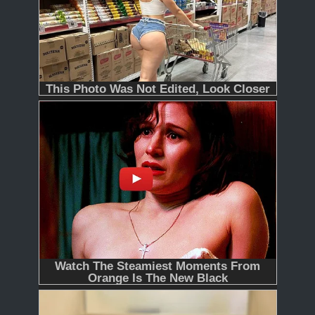
365
366 - Tập Cuối