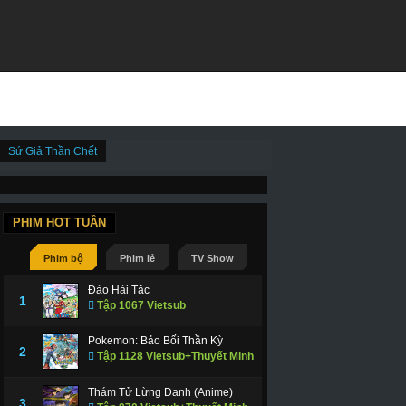
Sứ Giả Thần Chết
PHIM HOT TUẦN
Phim bộ
Phim lẻ
TV Show
Đảo Hải Tặc
1
Tập 1067 Vietsub
Pokemon: Bảo Bối Thần Kỳ
2
Tập 1128 Vietsub+Thuyết Minh
Thám Tử Lừng Danh (Anime)
3