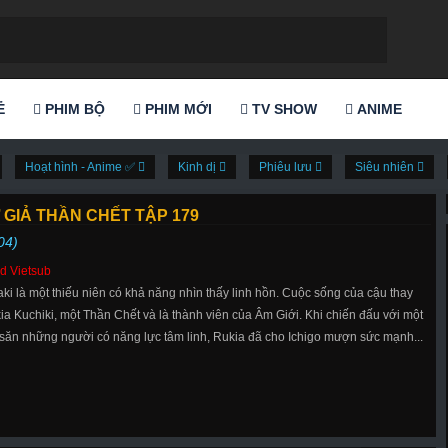
Ẻ
PHIM BỘ
PHIM MỚI
TV SHOW
ANIME
Hoạt hình - Anime ✅
Kinh dị
Phiêu lưu
Siêu nhiên
 GIẢ THẦN CHẾT TẬP 179
04)
d Vietsub
aki là một thiếu niên có khả năng nhìn thấy linh hồn. Cuộc sống của cậu thay
ia Kuchiki, một Thần Chết và là thành viên của Âm Giới. Khi chiến đấu với một
 săn những người có năng lực tâm linh, Rukia đã cho Ichigo mượn sức mạnh...