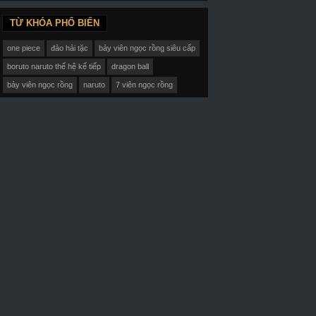
TỪ KHÓA PHỔ BIẾN
one piece
đảo hải tặc
bảy viên ngọc rồng siêu cấp
boruto naruto thế hệ kế tiếp
dragon ball
bảy viên ngọc rồng
naruto
7 viên ngọc rồng