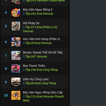
Tập 970 Vietsub+Thuyết Minh
Bảy Viên Ngọc Rồng Z
4
Tập 291-End Vietsub
Hội Pháp Sư
5
Tập 277-End (Phần 1+2)
Vietsub
Học Viện Anh Hùng (Phần 2)
6
Tập 25-End Vietsub
Boruto: Naruto Thế Hệ Kế Tiếp
7
Tập 247 Vietsub
Bao Thanh Thiên
8
Tập 236-End Lồng Tiếng
Diên Hy Công Lược
9
Tập 80-End Lồng Tiếng
Bảy Viên Ngọc Rồng Siêu Cấp
10
Tập 131-End Vietsub+Thuyết
Minh