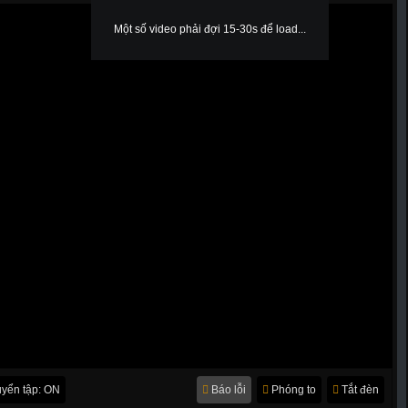
Một số video phải đợi 15-30s để load...
yển tập: ON
Báo lỗi
Phóng to
Tắt đèn