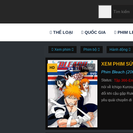
THỂ LOẠI
QUỐC GIA
PHIM L
Xem phim
Phim bộ
Hành động
XEM PHIM SỨ
HD
Phim Bleach (20
Status:
Tập 366-En
nói về Ichigo Kuros
đổi khi cậu gặp Ruk
yêu quái chuyên đi