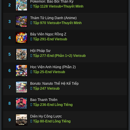
Pokemon: Bảo Bối Thần Kỳ
311
312
317
318
319
320
321
2
Tập 1128 Vietsub+Thuyết Minh
322
323
324
325
326
327
328
Thám Tử Lừng Danh (Anime)
3
Tập 970 Vietsub+Thuyết Minh
329
330
331
332
333
334
335
336
337
338
339
340
341
343
Bảy Viên Ngọc Rồng Z
4
Tập 291-End Vietsub
344
345
346
347
348
349
350
Hội Pháp Sư
351
352
353
354
355
356
357
5
Tập 277-End (Phần 1+2) Vietsub
358
359
360
361
362
363
364
Học Viện Anh Hùng (Phần 2)
6
Tập 25-End Vietsub
365
366 - Tập Cuối
Boruto: Naruto Thế Hệ Kế Tiếp
7
Tập 247 Vietsub
Bao Thanh Thiên
8
Tập 236-End Lồng Tiếng
Diên Hy Công Lược
9
Tập 80-End Lồng Tiếng