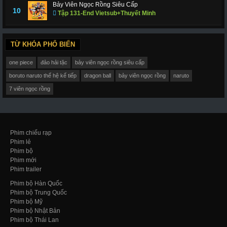
Bảy Viên Ngọc Rồng Siêu Cấp
10
Tập 131-End Vietsub+Thuyết Minh
TỪ KHÓA PHỔ BIẾN
one piece
đảo hải tặc
bảy viên ngọc rồng siêu cấp
boruto naruto thế hệ kế tiếp
dragon ball
bảy viên ngọc rồng
naruto
7 viên ngọc rồng
Phim chiếu rạp
Phim lẻ
Phim bộ
Phim mới
Phim trailer
Phim bộ Hàn Quốc
Phim bộ Trung Quốc
Phim bộ Mỹ
Phim bộ Nhật Bản
Phim bộ Thái Lan