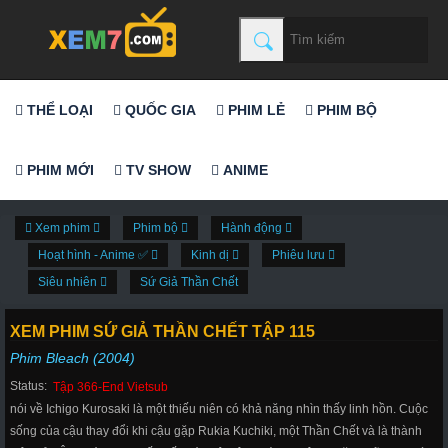
THỂ LOẠI
QUỐC GIA
PHIM LẺ
PHIM BỘ
PHIM MỚI
TV SHOW
ANIME
Xem phim
Phim bộ
Hành động
Hoạt hình - Anime ✅
Kinh dị
Phiêu lưu
Siêu nhiên
Sứ Giả Thần Chết
XEM PHIM SỨ GIẢ THẦN CHẾT TẬP 115
Phim Bleach (2004)
Status:
Tập 366-End Vietsub
nói về Ichigo Kurosaki là một thiếu niên có khả năng nhìn thấy linh hồn. Cuộc
sống của cậu thay đổi khi cậu gặp Rukia Kuchiki, một Thần Chết và là thành