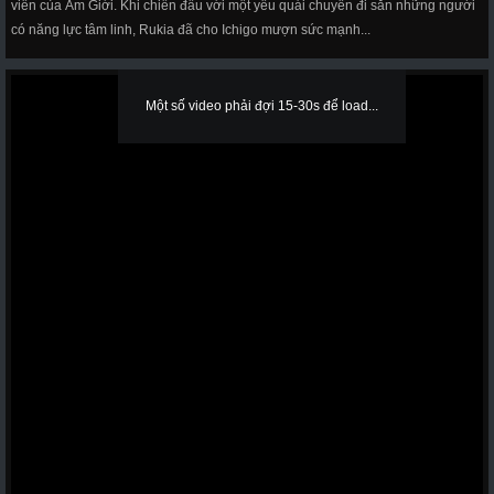
viên của Âm Giới. Khi chiến đấu với một yêu quái chuyên đi săn những người
có năng lực tâm linh, Rukia đã cho Ichigo mượn sức mạnh...
Một số video phải đợi 15-30s để load...