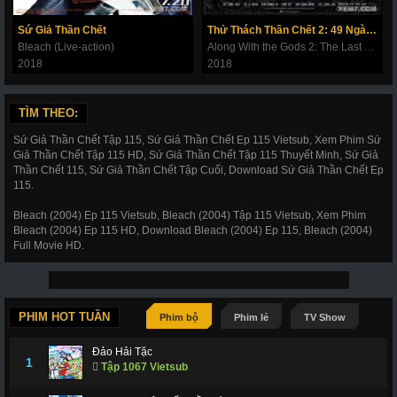
180
181
182
183
184
185
186
Sứ Giả Thần Chết
Thử Thách Thần Chết 2: 49 Ngày Cuối Cùng
187
188
189
190
191
192
193
Bleach (Live-action)
Along With the Gods 2: The Last 49 Days
2018
2018
194
195
196
197
198
199
200
201
202
203
206
207
208
209
TÌM THEO:
210
211
212
214
215
216
217
Sứ Giả Thần Chết Tập 115, Sứ Giả Thần Chết Ep 115 Vietsub, Xem Phim Sứ
Giả Thần Chết Tập 115 HD, Sứ Giả Thần Chết Tập 115 Thuyết Minh, Sứ Giả
218
219
220
221
222
223
224
Thần Chết 115, Sứ Giả Thần Chết Tập Cuối, Download Sứ Giả Thần Chết Ep
115.
225
226
227
228
266
267
268
Bleach (2004) Ep 115 Vietsub, Bleach (2004) Tập 115 Vietsub, Xem Phim
269
270
271
272
273
274
275
Bleach (2004) Ep 115 HD, Download Bleach (2004) Ep 115, Bleach (2004)
Full Movie HD.
276
277
278
279
280
281
282
283
284
285
286
287
288
289
290
291
292
293
294
295
296
PHIM HOT TUẦN
Phim bộ
Phim lẻ
TV Show
297
298
299
300
301
302
303
Đảo Hải Tặc
1
Tập 1067 Vietsub
304
305
306
307
308
309
310