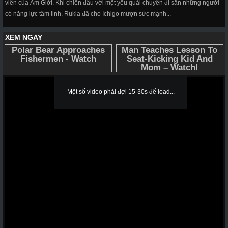
viên của Âm Giới. Khi chiến đấu với một yêu quái chuyên đi săn những người
có năng lực tâm linh, Rukia đã cho Ichigo mượn sức mạnh...
Một số video phải đợi 15-30s để load...