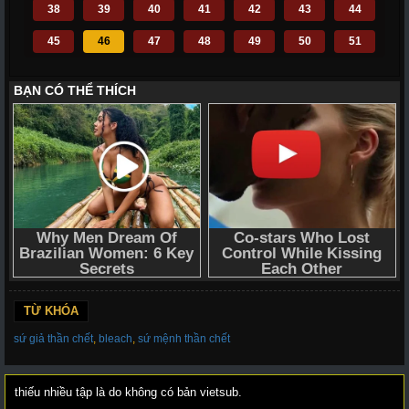
38
39
40
41
42
43
44
45
46
47
48
49
50
51
52
53
54
55
56
57
58
59
60
61
62
63
64
65
66
67
68
69
70
71
72
110
111
112
113
114
115
116
117
118
119
120
121
122
123
124
125
126
127
128
129
130
131
132
133
134
135
136
137
138
139
140
141
142
143
144
TỪ KHÓA
145
146
147
148
149
150
151
sứ giả thần chết
,
bleach
,
sứ mệnh thần chết
152
153
154
155
156
157
158
thiếu nhiều tập là do không có bản vietsub.
159
160
161
162
163
164
165