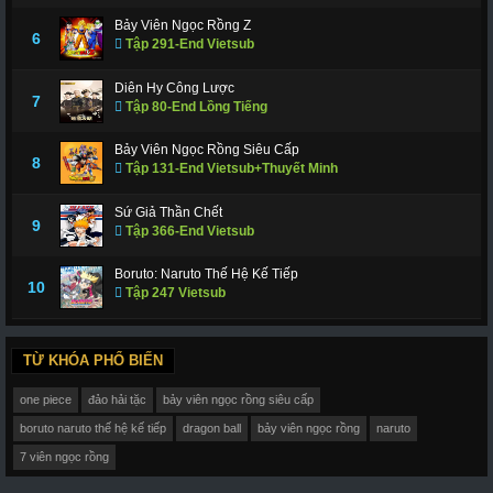
Bảy Viên Ngọc Rồng Z
6
Tập 291-End Vietsub
Diên Hy Công Lược
7
Tập 80-End Lồng Tiếng
Bảy Viên Ngọc Rồng Siêu Cấp
8
Tập 131-End Vietsub+Thuyết Minh
Sứ Giả Thần Chết
9
Tập 366-End Vietsub
Boruto: Naruto Thế Hệ Kế Tiếp
10
Tập 247 Vietsub
TỪ KHÓA PHỔ BIẾN
one piece
đảo hải tặc
bảy viên ngọc rồng siêu cấp
boruto naruto thế hệ kế tiếp
dragon ball
bảy viên ngọc rồng
naruto
7 viên ngọc rồng