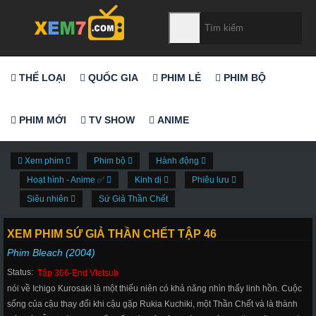
THỂ LOẠI
QUỐC GIA
PHIM LẺ
PHIM BỘ
PHIM MỚI
TV SHOW
ANIME
Xem phim
Phim bộ
Hành động
Hoạt hình - Anime ✅
Kinh dị
Phiêu lưu
Siêu nhiên
Sứ Giả Thần Chết
XEM PHIM SỨ GIẢ THẦN CHẾT TẬP 46
Phim Bleach (2004)
Status:
Tập 366-End Vietsub
nói về Ichigo Kurosaki là một thiếu niên có khả năng nhìn thấy linh hồn. Cuộc
sống của cậu thay đổi khi cậu gặp Rukia Kuchiki, một Thần Chết và là thành