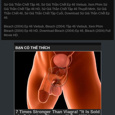
Sứ Giả Thần Chết Tập 46, Sứ Giả Thần Chết Ep 46 Vietsub, Xem Phim Sứ
297
298
299
300
301
302
303
Giả Thần Chết Tập 46 HD, Sứ Giả Thần Chết Tập 46 Thuyết Minh, Sứ Giả
Thần Chết 46, Sứ Giả Thần Chết Tập Cuối, Download Sứ Giả Thần Chết Ep
304
305
306
307
308
309
310
46.
311
312
317
318
319
320
321
Bleach (2004) Ep 46 Vietsub, Bleach (2004) Tập 46 Vietsub, Xem Phim
Bleach (2004) Ep 46 HD, Download Bleach (2004) Ep 46, Bleach (2004) Full
322
323
324
325
326
327
328
Movie HD.
329
330
331
332
333
334
335
336
337
338
339
340
341
343
344
345
346
347
348
349
350
351
352
353
354
355
356
357
358
359
360
361
362
363
364
365
366 - Tập Cuối