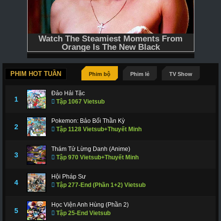
PHIM HOT TUẦN
Phim bộ
Phim lẻ
TV Show
Đảo Hải Tặc
1
Tập 1067 Vietsub
Pokemon: Bảo Bối Thần Kỳ
2
Tập 1128 Vietsub+Thuyết Minh
Thám Tử Lừng Danh (Anime)
3
Tập 970 Vietsub+Thuyết Minh
Hội Pháp Sư
4
Tập 277-End (Phần 1+2) Vietsub
Học Viện Anh Hùng (Phần 2)
5
Tập 25-End Vietsub