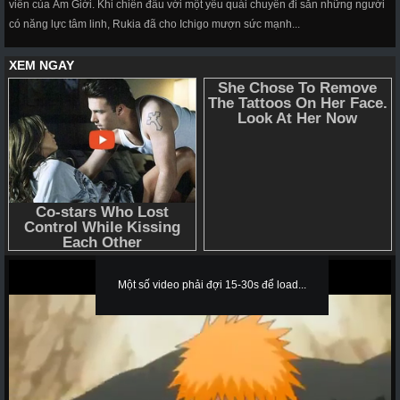
viên của Âm Giới. Khi chiến đấu với một yêu quái chuyên đi săn những người
có năng lực tâm linh, Rukia đã cho Ichigo mượn sức mạnh...
Một số video phải đợi 15-30s để load...