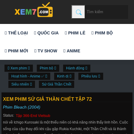
THỂ LOẠI
QUỐC GIA
PHIM LẺ
PHIM BỘ
PHIM MỚI
TV SHOW
ANIME
Xem phim
Phim bộ
Hành động
Hoạt hình - Anime ✅
Kinh dị
Phiêu lưu
Siêu nhiên
Sứ Giả Thần Chết
XEM PHIM SỨ GIẢ THẦN CHẾT TẬP 72
Phim Bleach (2004)
Status:
Tập 366-End Vietsub
nói về Ichigo Kurosaki là một thiếu niên có khả năng nhìn thấy linh hồn. Cuộc
sống của cậu thay đổi khi cậu gặp Rukia Kuchiki, một Thần Chết và là thành