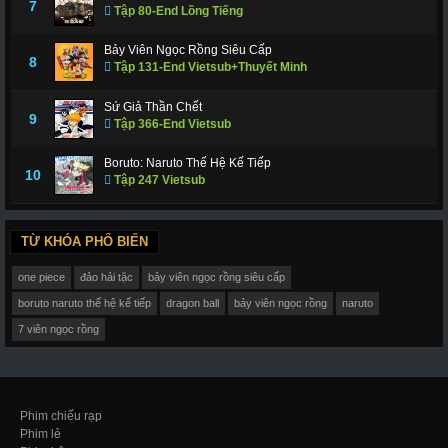
7
Tập 80-End Lồng Tiếng
Bảy Viên Ngọc Rồng Siêu Cấp
8
Tập 131-End Vietsub+Thuyết Minh
Sứ Giả Thần Chết
9
Tập 366-End Vietsub
Boruto: Naruto Thế Hệ Kế Tiếp
10
Tập 247 Vietsub
TỪ KHÓA PHỔ BIẾN
one piece
đảo hải tặc
bảy viên ngọc rồng siêu cấp
boruto naruto thế hệ kế tiếp
dragon ball
bảy viên ngọc rồng
naruto
7 viên ngọc rồng
Phim chiếu rạp
Phim lẻ