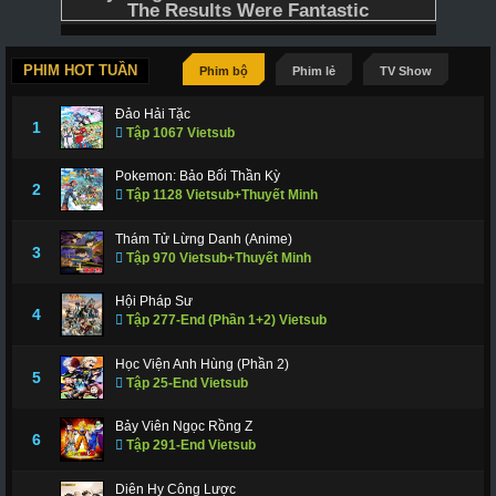
PHIM HOT TUẦN
Phim bộ
Phim lẻ
TV Show
Đảo Hải Tặc
1
Tập 1067 Vietsub
Pokemon: Bảo Bối Thần Kỳ
2
Tập 1128 Vietsub+Thuyết Minh
Thám Tử Lừng Danh (Anime)
3
Tập 970 Vietsub+Thuyết Minh
Hội Pháp Sư
4
Tập 277-End (Phần 1+2) Vietsub
Học Viện Anh Hùng (Phần 2)
5
Tập 25-End Vietsub
Bảy Viên Ngọc Rồng Z
6
Tập 291-End Vietsub
Diên Hy Công Lược