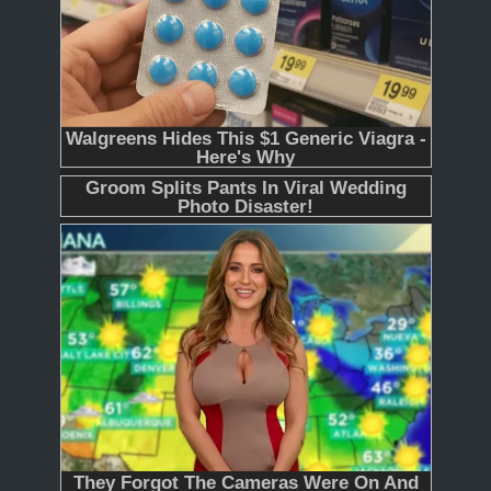
365
366 - Tập Cuối