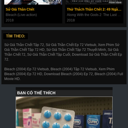
269
270
271
272
273
274
275
Sứ Giả Thần Chết
Thử Thách Thần Chết 2: 49 Ngày Cuối Cùng
Bleach (Live-action)
Along With the Gods 2: The Last 49 Days
276
277
278
279
280
281
282
2018
2018
283
284
285
286
287
288
289
TÌM THEO:
290
291
292
293
294
295
296
Sứ Giả Thần Chết Tập 72, Sứ Giả Thần Chết Ep 72 Vietsub, Xem Phim Sứ
297
298
299
300
301
302
303
Giả Thần Chết Tập 72 HD, Sứ Giả Thần Chết Tập 72 Thuyết Minh, Sứ Giả
Thần Chết 72, Sứ Giả Thần Chết Tập Cuối, Download Sứ Giả Thần Chết Ep
304
305
306
307
308
309
310
72.
311
312
317
318
319
320
321
Bleach (2004) Ep 72 Vietsub, Bleach (2004) Tập 72 Vietsub, Xem Phim
Bleach (2004) Ep 72 HD, Download Bleach (2004) Ep 72, Bleach (2004) Full
322
323
324
325
326
327
328
Movie HD.
329
330
331
332
333
334
335
336
337
338
339
340
341
343
344
345
346
347
348
349
350
351
352
353
354
355
356
357
358
359
360
361
362
363
364