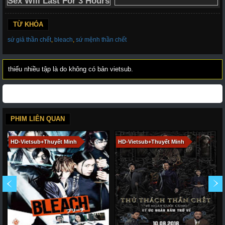
138
139
140
141
142
143
144
TỪ KHÓA
145
146
147
148
149
150
151
sứ giả thần chết
,
bleach
,
sứ mệnh thần chết
152
153
154
155
156
157
158
159
160
161
162
163
164
165
thiếu nhiều tập là do không có bản vietsub.
166
167
168
169
170
171
172
173
174
175
176
177
178
179
180
181
182
183
184
185
186
PHIM LIÊN QUAN
187
188
189
190
191
192
193
HD-Vietsub+Thuyết Minh
HD-Vietsub+Thuyết Minh
194
195
196
197
198
199
200
201
202
203
206
207
208
209
210
211
212
214
215
216
217
218
219
220
221
222
223
224
225
226
227
228
266
267
268