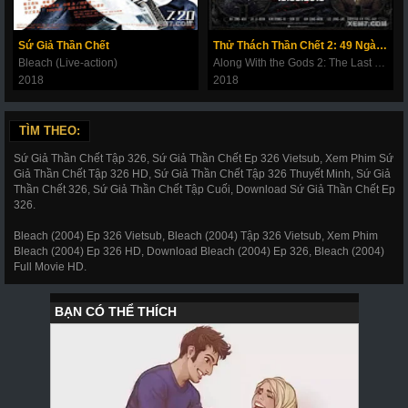
269
270
271
272
273
274
275
Sứ Giả Thần Chết
Thử Thách Thần Chết 2: 49 Ngày Cuối Cùng
276
277
278
279
280
281
282
Bleach (Live-action)
Along With the Gods 2: The Last 49 Days
2018
2018
283
284
285
286
287
288
289
290
291
292
293
294
295
296
TÌM THEO:
297
298
299
300
301
302
303
Sứ Giả Thần Chết Tập 326, Sứ Giả Thần Chết Ep 326 Vietsub, Xem Phim Sứ
Giả Thần Chết Tập 326 HD, Sứ Giả Thần Chết Tập 326 Thuyết Minh, Sứ Giả
304
305
306
307
308
309
310
Thần Chết 326, Sứ Giả Thần Chết Tập Cuối, Download Sứ Giả Thần Chết Ep
326.
311
312
317
318
319
320
321
Bleach (2004) Ep 326 Vietsub, Bleach (2004) Tập 326 Vietsub, Xem Phim
322
323
324
325
326
327
328
Bleach (2004) Ep 326 HD, Download Bleach (2004) Ep 326, Bleach (2004)
Full Movie HD.
329
330
331
332
333
334
335
336
337
338
339
340
341
343
344
345
346
347
348
349
350
351
352
353
354
355
356
357
358
359
360
361
362
363
364