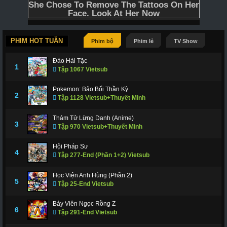
PHIM HOT TUẦN
Phim bộ
Phim lẻ
TV Show
Đảo Hải Tặc
1
Tập 1067 Vietsub
Pokemon: Bảo Bối Thần Kỳ
2
Tập 1128 Vietsub+Thuyết Minh
Thám Tử Lừng Danh (Anime)
3
Tập 970 Vietsub+Thuyết Minh
Hội Pháp Sư
4
Tập 277-End (Phần 1+2) Vietsub
Học Viện Anh Hùng (Phần 2)
5
Tập 25-End Vietsub
Bảy Viên Ngọc Rồng Z
6
Tập 291-End Vietsub