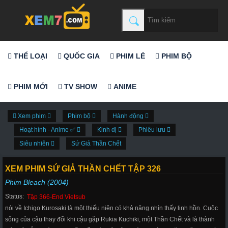
THỂ LOẠI
QUỐC GIA
PHIM LẺ
PHIM BỘ
PHIM MỚI
TV SHOW
ANIME
Xem phim
Phim bộ
Hành động
Hoạt hình - Anime ✅
Kinh dị
Phiêu lưu
Siêu nhiên
Sứ Giả Thần Chết
XEM PHIM SỨ GIẢ THẦN CHẾT TẬP 326
Phim Bleach (2004)
Status:
Tập 366-End Vietsub
nói về Ichigo Kurosaki là một thiếu niên có khả năng nhìn thấy linh hồn. Cuộc
sống của cậu thay đổi khi cậu gặp Rukia Kuchiki, một Thần Chết và là thành