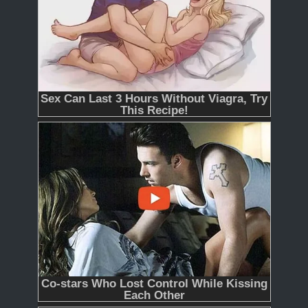
365
366 - Tập Cuối