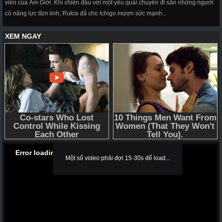
viên của Âm Giới. Khi chiến đấu với một yêu quái chuyên đi săn những người
có năng lực tâm linh, Rukia đã cho Ichigo mượn sức mạnh...
Error loading media: File could not be played
Một số video phải đợi 15-30s để load...