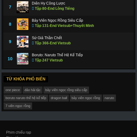
Diên Hy Công Lược
7
Tập 80-End Lồng Tiếng
Bảy Viên Ngọc Rồng Siêu Cấp
8
Tập 131-End Vietsub+Thuyết Minh
Sứ Giả Thần Chết
9
Tập 366-End Vietsub
Boruto: Naruto Thế Hệ Kế Tiếp
10
Tập 247 Vietsub
TỪ KHÓA PHỔ BIẾN
one piece
đảo hải tặc
bảy viên ngọc rồng siêu cấp
boruto naruto thế hệ kế tiếp
dragon ball
bảy viên ngọc rồng
naruto
7 viên ngọc rồng
Phim chiếu rạp