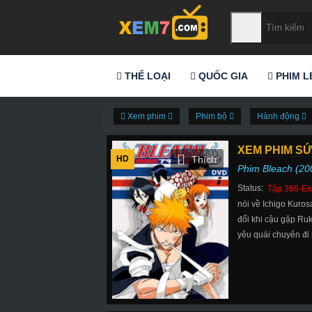
THỂ LOẠI
QUỐC GIA
PHIM L
Xem phim
Phim bộ
Hành động
XEM PHIM SỨ
HD
Phim Bleach (20
Status:
Tập 366-En
nói về Ichigo Kuros
đổi khi cậu gặp Ruk
yêu quái chuyên đi