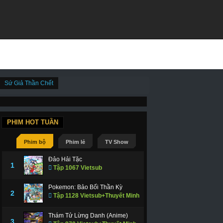
Sứ Giả Thần Chết
PHIM HOT TUẦN
Phim bộ
Phim lẻ
TV Show
Đảo Hải Tặc
1
Tập 1067 Vietsub
Pokemon: Bảo Bối Thần Kỳ
2
Tập 1128 Vietsub+Thuyết Minh
Thám Tử Lừng Danh (Anime)
3