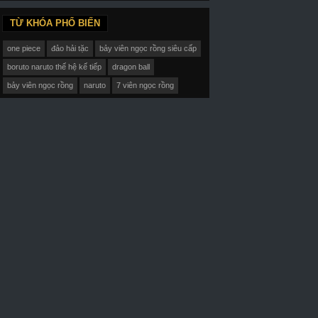
TỪ KHÓA PHỔ BIẾN
one piece
đảo hải tặc
bảy viên ngọc rồng siêu cấp
boruto naruto thế hệ kế tiếp
dragon ball
bảy viên ngọc rồng
naruto
7 viên ngọc rồng