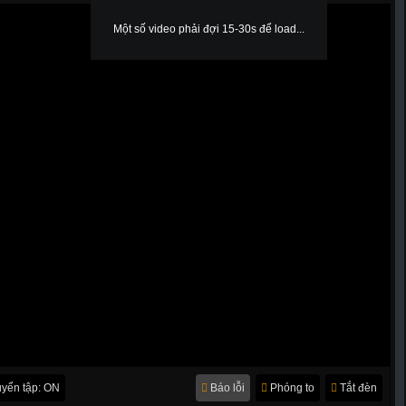
Một số video phải đợi 15-30s để load...
yển tập: ON
Báo lỗi
Phóng to
Tắt đèn