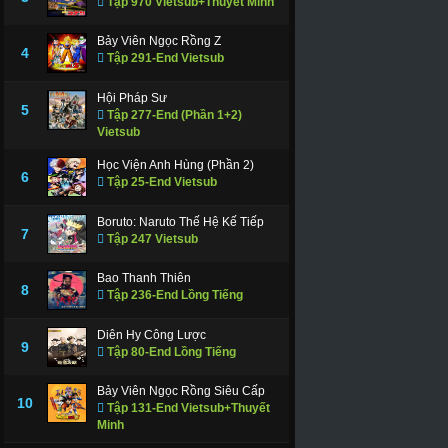
Tập 970 Vietsub+Thuyết Minh
Bảy Viên Ngọc Rồng Z
4
Tập 291-End Vietsub
Hội Pháp Sư
5
Tập 277-End (Phần 1+2)
Vietsub
Học Viện Anh Hùng (Phần 2)
6
Tập 25-End Vietsub
Boruto: Naruto Thế Hệ Kế Tiếp
7
Tập 247 Vietsub
Bao Thanh Thiên
8
Tập 236-End Lồng Tiếng
Diên Hy Công Lược
9
Tập 80-End Lồng Tiếng
Bảy Viên Ngọc Rồng Siêu Cấp
10
Tập 131-End Vietsub+Thuyết
Minh