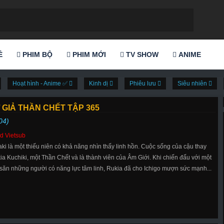
Ẻ
PHIM BỘ
PHIM MỚI
TV SHOW
ANIME
Hoạt hình - Anime ✅
Kinh dị
Phiêu lưu
Siêu nhiên
 GIẢ THẦN CHẾT TẬP 365
04)
d Vietsub
aki là một thiếu niên có khả năng nhìn thấy linh hồn. Cuộc sống của cậu thay
ia Kuchiki, một Thần Chết và là thành viên của Âm Giới. Khi chiến đấu với một
 săn những người có năng lực tâm linh, Rukia đã cho Ichigo mượn sức mạnh...