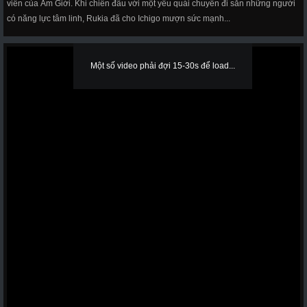
viên của Âm Giới. Khi chiến đấu với một yêu quái chuyên đi săn những người
có năng lực tâm linh, Rukia đã cho Ichigo mượn sức mạnh...
Một số video phải đợi 15-30s để load...