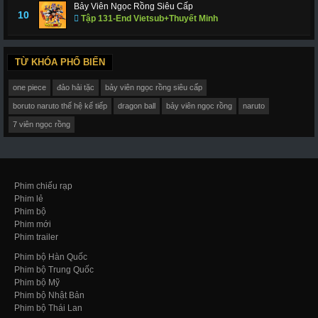
Bảy Viên Ngọc Rồng Siêu Cấp
10
Tập 131-End Vietsub+Thuyết Minh
TỪ KHÓA PHỔ BIẾN
one piece
đảo hải tặc
bảy viên ngọc rồng siêu cấp
boruto naruto thế hệ kế tiếp
dragon ball
bảy viên ngọc rồng
naruto
7 viên ngọc rồng
Phim chiếu rạp
Phim lẻ
Phim bộ
Phim mới
Phim trailer
Phim bộ Hàn Quốc
Phim bộ Trung Quốc
Phim bộ Mỹ
Phim bộ Nhật Bản
Phim bộ Thái Lan