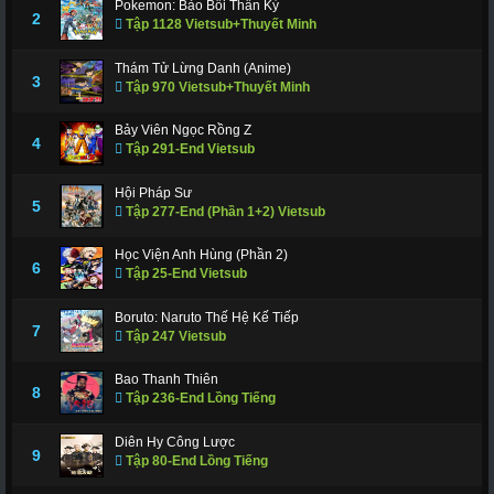
Pokemon: Bảo Bối Thần Kỳ
311
312
317
318
319
320
321
2
Tập 1128 Vietsub+Thuyết Minh
322
323
324
325
326
327
328
Thám Tử Lừng Danh (Anime)
3
Tập 970 Vietsub+Thuyết Minh
329
330
331
332
333
334
335
336
337
338
339
340
341
343
Bảy Viên Ngọc Rồng Z
4
Tập 291-End Vietsub
344
345
346
347
348
349
350
Hội Pháp Sư
351
352
353
354
355
356
357
5
Tập 277-End (Phần 1+2) Vietsub
358
359
360
361
362
363
364
Học Viện Anh Hùng (Phần 2)
6
Tập 25-End Vietsub
365
366 - Tập Cuối
Boruto: Naruto Thế Hệ Kế Tiếp
7
Tập 247 Vietsub
Bao Thanh Thiên
8
Tập 236-End Lồng Tiếng
Diên Hy Công Lược
9
Tập 80-End Lồng Tiếng