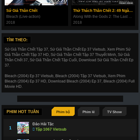
180
181
182
183
184
185
186
Sứ Giả Thần Chết
Thử Thách Thần Chết 2: 49 Ngày Cuối Cùng
187
188
189
190
191
192
193
Bleach (Live-action)
Along With the Gods 2: The Last 49 Days
2018
2018
194
195
196
197
198
199
200
201
202
203
206
207
208
209
TÌM THEO:
210
211
212
214
215
216
217
Sứ Giả Thần Chết Tập 37, Sứ Giả Thần Chết Ep 37 Vietsub, Xem Phim Sứ
Giả Thần Chết Tập 37 HD, Sứ Giả Thần Chết Tập 37 Thuyết Minh, Sứ Giả
218
219
220
221
222
223
224
Thần Chết 37, Sứ Giả Thần Chết Tập Cuối, Download Sứ Giả Thần Chết Ep
37.
225
226
227
228
266
267
268
Bleach (2004) Ep 37 Vietsub, Bleach (2004) Tập 37 Vietsub, Xem Phim
269
270
271
272
273
274
275
Bleach (2004) Ep 37 HD, Download Bleach (2004) Ep 37, Bleach (2004) Full
Movie HD.
276
277
278
279
280
281
282
283
284
285
286
287
288
289
290
291
292
293
294
295
296
PHIM HOT TUẦN
Phim bộ
Phim lẻ
TV Show
297
298
299
300
301
302
303
Đảo Hải Tặc
1
Tập 1067 Vietsub
304
305
306
307
308
309
310