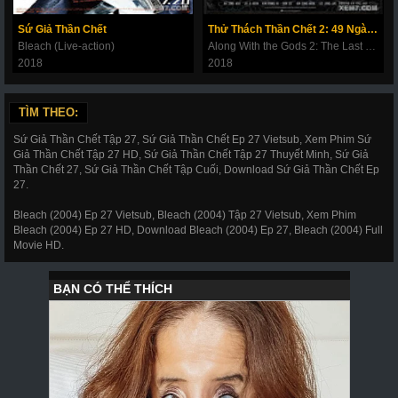
269
270
271
272
273
274
275
Sứ Giả Thần Chết
Thử Thách Thần Chết 2: 49 Ngày Cuối Cùng
Bleach (Live-action)
Along With the Gods 2: The Last 49 Days
276
277
278
279
280
281
282
2018
2018
283
284
285
286
287
288
289
TÌM THEO:
290
291
292
293
294
295
296
Sứ Giả Thần Chết Tập 27, Sứ Giả Thần Chết Ep 27 Vietsub, Xem Phim Sứ
297
298
299
300
301
302
303
Giả Thần Chết Tập 27 HD, Sứ Giả Thần Chết Tập 27 Thuyết Minh, Sứ Giả
Thần Chết 27, Sứ Giả Thần Chết Tập Cuối, Download Sứ Giả Thần Chết Ep
304
305
306
307
308
309
310
27.
311
312
317
318
319
320
321
Bleach (2004) Ep 27 Vietsub, Bleach (2004) Tập 27 Vietsub, Xem Phim
Bleach (2004) Ep 27 HD, Download Bleach (2004) Ep 27, Bleach (2004) Full
322
323
324
325
326
327
328
Movie HD.
329
330
331
332
333
334
335
336
337
338
339
340
341
343
344
345
346
347
348
349
350
351
352
353
354
355
356
357
358
359
360
361
362
363
364