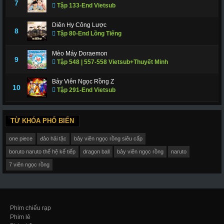
7
Tập 133-End Vietsub
Diên Hy Công Lược
8
Tập 80-End Lồng Tiếng
Mèo Máy Doraemon
9
Tập 548 | 557-558 Vietsub+Thuyết Minh
Bảy Viên Ngọc Rồng Z
10
Tập 291-End Vietsub
TỪ KHÓA PHỔ BIẾN
one piece
đảo hải tặc
bảy viên ngọc rồng siêu cấp
boruto naruto thế hệ kế tiếp
dragon ball
bảy viên ngọc rồng
naruto
7 viên ngọc rồng
Phim chiếu rạp
Phim lẻ