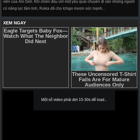
viên của Âm Giới. Khi chiến đấu với một yêu quái chuyên đi săn những người
có năng lực tâm linh, Rukia đã cho Ichigo mượn sức mạnh...
Một số video phải đợi 15-30s để load...