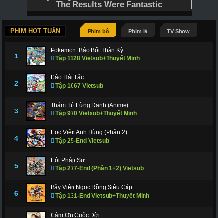
PHIM HOT TUẦN
Phim bộ
Phim lẻ
TV Show
Pokemon: Bảo Bối Thần Kỳ
1
Tập 1128 Vietsub+Thuyết Minh
Đảo Hải Tặc
2
Tập 1067 Vietsub
Thám Tử Lừng Danh (Anime)
3
Tập 970 Vietsub+Thuyết Minh
Học Viện Anh Hùng (Phần 2)
4
Tập 25-End Vietsub
Hội Pháp Sư
5
Tập 277-End (Phần 1+2) Vietsub
Bảy Viên Ngọc Rồng Siêu Cấp
6
Tập 131-End Vietsub+Thuyết Minh
Cảm Ơn Cuộc Đời