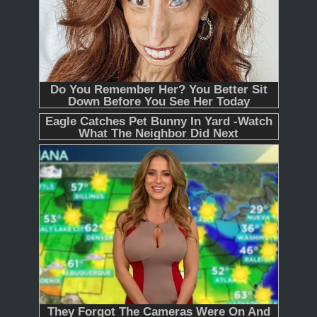
365
366 - Tập Cuối