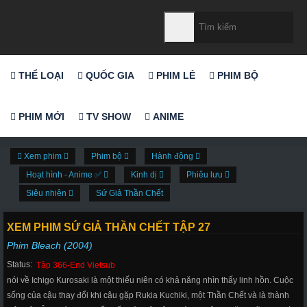
THỂ LOẠI
QUỐC GIA
PHIM LẺ
PHIM BỘ
PHIM MỚI
TV SHOW
ANIME
Xem phim
Phim bộ
Hành động
Hoạt hình - Anime ✅
Kinh dị
Phiêu lưu
Siêu nhiên
Sứ Giả Thần Chết
XEM PHIM SỨ GIẢ THẦN CHẾT TẬP 27
Phim Bleach (2004)
Status:
Tập 366-End Vietsub
nói về Ichigo Kurosaki là một thiếu niên có khả năng nhìn thấy linh hồn. Cuộc
sống của cậu thay đổi khi cậu gặp Rukia Kuchiki, một Thần Chết và là thành