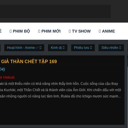
Ẻ
PHIM BỘ
PHIM MỚI
TV SHOW
ANIME
Hoạt hình - Anime ✅
Kinh dị
Phiêu lưu
Siêu nhiên
 GIẢ THẦN CHẾT TẬP 169
04)
d Vietsub
aki là một thiếu niên có khả năng nhìn thấy linh hồn. Cuộc sống của cậu thay
ia Kuchiki, một Thần Chết và là thành viên của Âm Giới. Khi chiến đấu với một
 săn những người có năng lực tâm linh, Rukia đã cho Ichigo mượn sức mạnh...