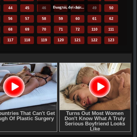
44
45
46
47
48
49
50
56
57
58
59
60
61
62
68
69
70
71
72
110
111
117
118
119
120
121
122
123
129
130
131
132
133
134
135
141
142
143
144
145
146
147
153
154
155
156
157
158
159
165
166
167
168
169
170
171
177
178
179
180
181
182
183
189
190
191
192
193
194
195
201
202
203
206
207
208
209
216
217
218
219
220
221
222
228
266
267
268
269
270
271