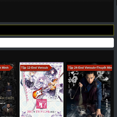
277
278
279
280
281
282
283
289
290
291
292
293
294
295
301
302
303
304
305
306
307
317
318
319
320
321
322
323
329
330
331
332
333
334
335
341
343
344
345
346
347
348
354
355
356
357
358
359
360
t Minh
Tập 12-End Vietsub
Tập 24-End Vietsub+Thuyết Minh
H
366 - Tập Cuối