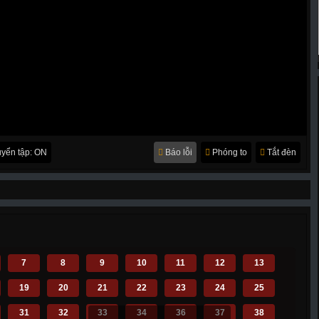
yển tập: ON
Báo lỗi
Phóng to
Tắt đèn
7
8
9
10
11
12
13
19
20
21
22
23
24
25
31
32
33
34
36
37
38