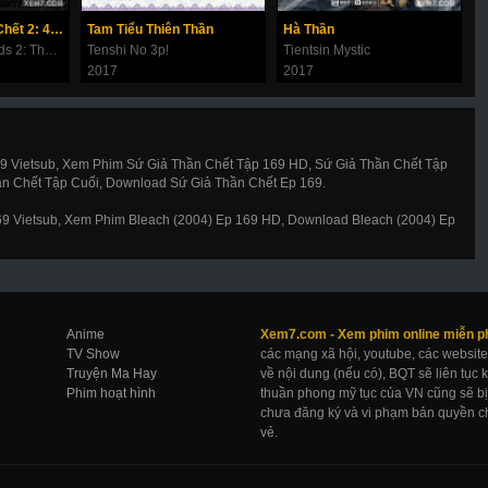
Thử Thách Thần Chết 2: 49 Ngày Cuối Cùng
Tam Tiểu Thiên Thần
Hà Thần
C
Along With the Gods 2: The Last 49 Days
Tenshi No 3p!
Tientsin Mystic
D
2017
2017
2
69 Vietsub, Xem Phim Sứ Giả Thần Chết Tập 169 HD, Sứ Giả Thần Chết Tập
ần Chết Tập Cuối, Download Sứ Giả Thần Chết Ep 169.
169 Vietsub, Xem Phim Bleach (2004) Ep 169 HD, Download Bleach (2004) Ep
Anime
Xem7.com -
Xem phim online
miễn p
TV Show
các mạng xã hội, youtube, các website
Truyện Ma Hay
về nội dung (nếu có), BQT sẽ liên tục
Phim hoạt hình
thuần phong mỹ tục của VN cũng sẽ bị 
chưa đăng ký và vi phạm bản quyền ch
vẻ.