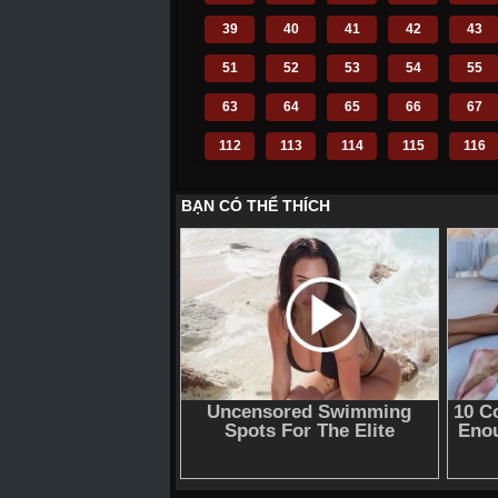
39
40
41
42
43
51
52
53
54
55
63
64
65
66
67
112
113
114
115
116
124
125
126
127
128
136
137
138
139
140
148
149
150
151
152
160
161
162
163
164
172
173
174
175
176
184
185
186
187
188
196
197
198
199
200
210
211
212
214
215
223
224
225
226
227