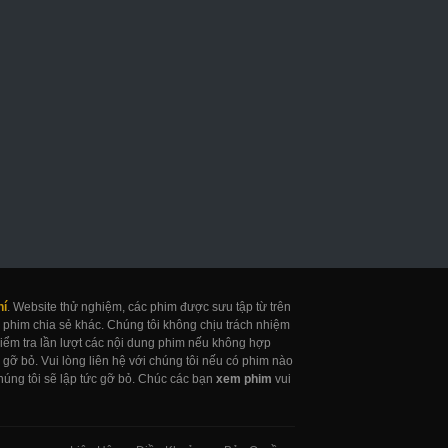
uốn Sổ Tử Thần
Khỏa Thân
Cô Bé Thần Đồn
eath Note Netflix
Naked
Gifted
017
2017
2017
hí
. Website thử nghiệm, các phim được sưu tập từ trên
 phim chia sẻ khác. Chúng tôi không chịu trách nhiệm
 kiểm tra lần lượt các nội dung phim nếu không hợp
gỡ bỏ. Vui lòng liên hệ với chúng tôi nếu có phim nào
úng tôi sẽ lập tức gỡ bỏ. Chúc các bạn
xem phim
vui