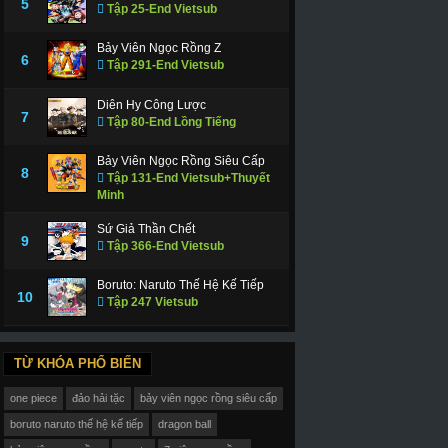
5
Tập 25-End Vietsub
Bảy Viên Ngọc Rồng Z
6
Tập 291-End Vietsub
Diên Hy Công Lược
7
Tập 80-End Lồng Tiếng
Bảy Viên Ngọc Rồng Siêu Cấp
8
Tập 131-End Vietsub+Thuyết
Minh
Sứ Giả Thần Chết
9
Tập 366-End Vietsub
Boruto: Naruto Thế Hệ Kế Tiếp
10
Tập 247 Vietsub
TỪ KHÓA PHỔ BIẾN
one piece
đảo hải tặc
bảy viên ngọc rồng siêu cấp
boruto naruto thế hệ kế tiếp
dragon ball