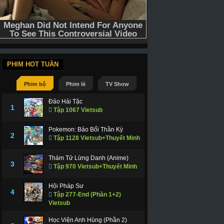
PHIM HOT TUẦN
Phim bộ
Phim lẻ
TV Show
Đảo Hải Tặc
1
Tập 1067 Vietsub
Pokemon: Bảo Bối Thần Kỳ
2
Tập 1128 Vietsub+Thuyết Minh
Thám Tử Lừng Danh (Anime)
3
Tập 970 Vietsub+Thuyết Minh
Hội Pháp Sư
4
Tập 277-End (Phần 1+2)
Vietsub
Học Viện Anh Hùng (Phần 2)