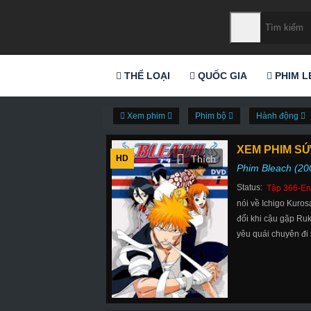
THỂ LOẠI
QUỐC GIA
PHIM L
Xem phim
Phim bộ
Hành động
XEM PHIM SỨ
HD
Phim Bleach (20
Status:
Tập 366-En
nói về Ichigo Kuros
đổi khi cậu gặp Ruk
yêu quái chuyên đi