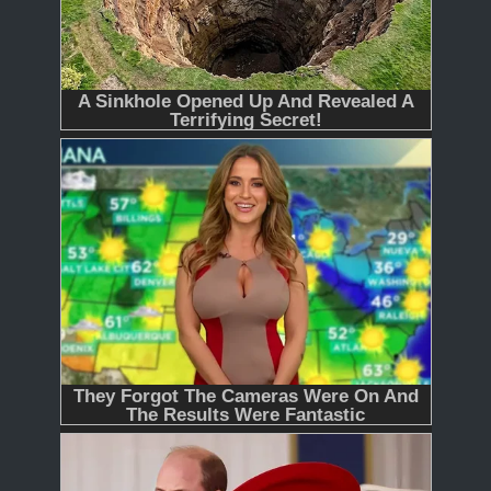
365
366 - Tập Cuối