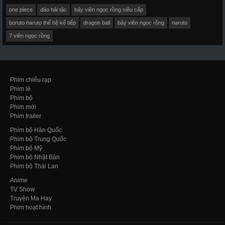
one piece
đảo hải tặc
bảy viên ngọc rồng siêu cấp
boruto naruto thế hệ kế tiếp
dragon ball
bảy viên ngọc rồng
naruto
7 viên ngọc rồng
Phim chiếu rạp
Phim lẻ
Phim bộ
Phim mới
Phim trailer
Phim bộ Hàn Quốc
Phim bộ Trung Quốc
Phim bộ Mỹ
Phim bộ Nhật Bản
Phim bộ Thái Lan
Anime
TV Show
Truyện Ma Hay
Phim hoạt hình