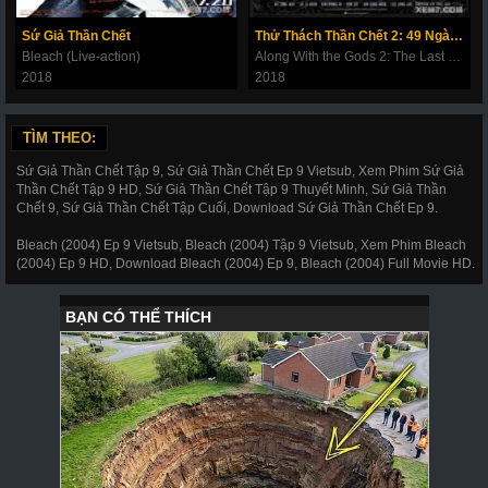
269
270
271
272
273
274
275
Sứ Giả Thần Chết
Thử Thách Thần Chết 2: 49 Ngày Cuối Cùng
Bleach (Live-action)
Along With the Gods 2: The Last 49 Days
276
277
278
279
280
281
282
2018
2018
283
284
285
286
287
288
289
TÌM THEO:
290
291
292
293
294
295
296
Sứ Giả Thần Chết Tập 9, Sứ Giả Thần Chết Ep 9 Vietsub, Xem Phim Sứ Giả
297
298
299
300
301
302
303
Thần Chết Tập 9 HD, Sứ Giả Thần Chết Tập 9 Thuyết Minh, Sứ Giả Thần
Chết 9, Sứ Giả Thần Chết Tập Cuối, Download Sứ Giả Thần Chết Ep 9.
304
305
306
307
308
309
310
Bleach (2004) Ep 9 Vietsub, Bleach (2004) Tập 9 Vietsub, Xem Phim Bleach
311
312
317
318
319
320
321
(2004) Ep 9 HD, Download Bleach (2004) Ep 9, Bleach (2004) Full Movie HD.
322
323
324
325
326
327
328
329
330
331
332
333
334
335
336
337
338
339
340
341
343
344
345
346
347
348
349
350
351
352
353
354
355
356
357
358
359
360
361
362
363
364