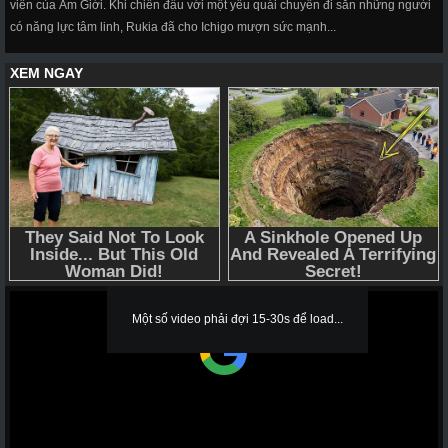
viên của Âm Giới. Khi chiến đấu với một yêu quái chuyên đi săn những người
có năng lực tâm linh, Rukia đã cho Ichigo mượn sức mạnh...
Một số video phải đợi 15-30s để load...