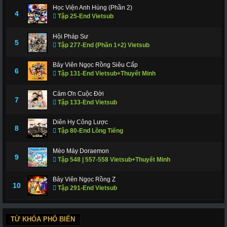
Học Viện Anh Hùng (Phần 2)
4
Tập 25-End Vietsub
Hội Pháp Sư
5
Tập 277-End (Phần 1+2) Vietsub
Bảy Viên Ngọc Rồng Siêu Cấp
6
Tập 131-End Vietsub+Thuyết Minh
Cảm Ơn Cuộc Đời
7
Tập 133-End Vietsub
Diên Hy Công Lược
8
Tập 80-End Lồng Tiếng
Mèo Máy Doraemon
9
Tập 548 | 557-558 Vietsub+Thuyết Minh
Bảy Viên Ngọc Rồng Z
10
Tập 291-End Vietsub
TỪ KHÓA PHỔ BIẾN