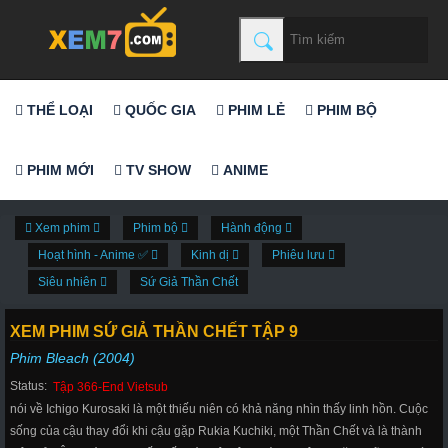
THỂ LOẠI
QUỐC GIA
PHIM LẺ
PHIM BỘ
PHIM MỚI
TV SHOW
ANIME
Xem phim
Phim bộ
Hành động
Hoạt hình - Anime ✅
Kinh dị
Phiêu lưu
Siêu nhiên
Sứ Giả Thần Chết
XEM PHIM SỨ GIẢ THẦN CHẾT TẬP 9
Phim Bleach (2004)
Status:
Tập 366-End Vietsub
nói về Ichigo Kurosaki là một thiếu niên có khả năng nhìn thấy linh hồn. Cuộc
sống của cậu thay đổi khi cậu gặp Rukia Kuchiki, một Thần Chết và là thành