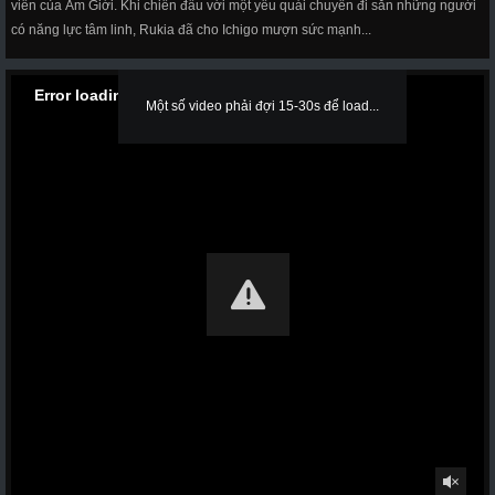
viên của Âm Giới. Khi chiến đấu với một yêu quái chuyên đi săn những người
có năng lực tâm linh, Rukia đã cho Ichigo mượn sức mạnh...
Error loading media: File could not be played
Một số video phải đợi 15-30s để load...