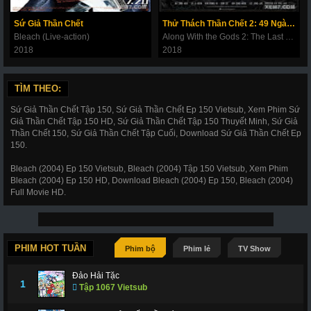
180
181
182
183
184
185
186
Sứ Giả Thần Chết
Thử Thách Thần Chết 2: 49 Ngày Cuối Cùng
187
188
189
190
191
192
193
Bleach (Live-action)
Along With the Gods 2: The Last 49 Days
2018
2018
194
195
196
197
198
199
200
201
202
203
206
207
208
209
TÌM THEO:
210
211
212
214
215
216
217
Sứ Giả Thần Chết Tập 150, Sứ Giả Thần Chết Ep 150 Vietsub, Xem Phim Sứ
Giả Thần Chết Tập 150 HD, Sứ Giả Thần Chết Tập 150 Thuyết Minh, Sứ Giả
218
219
220
221
222
223
224
Thần Chết 150, Sứ Giả Thần Chết Tập Cuối, Download Sứ Giả Thần Chết Ep
150.
225
226
227
228
266
267
268
Bleach (2004) Ep 150 Vietsub, Bleach (2004) Tập 150 Vietsub, Xem Phim
269
270
271
272
273
274
275
Bleach (2004) Ep 150 HD, Download Bleach (2004) Ep 150, Bleach (2004)
Full Movie HD.
276
277
278
279
280
281
282
283
284
285
286
287
288
289
290
291
292
293
294
295
296
PHIM HOT TUẦN
Phim bộ
Phim lẻ
TV Show
297
298
299
300
301
302
303
Đảo Hải Tặc
1
Tập 1067 Vietsub
304
305
306
307
308
309
310