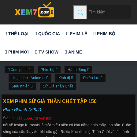
THỂ LOẠI
QUỐC GIA
PHIM LẺ
PHIM BỘ
PHIM MỚI
TV SHOW
ANIME
Xem phim
Phim bộ
Hành động
Hoạt hình - Anime ✅
Kinh dị
Phiêu lưu
Siêu nhiên
Sứ Giả Thần Chết
XEM PHIM SỨ GIẢ THẦN CHẾT TẬP 150
Phim Bleach (2004)
Status:
Tập 366-End Vietsub
nói về Ichigo Kurosaki là một thiếu niên có khả năng nhìn thấy linh hồn. Cuộc
sống của cậu thay đổi khi cậu gặp Rukia Kuchiki, một Thần Chết và là thành