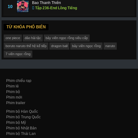
Bao Thanh Thiên
10
Tập 236-End Lồng Tiếng
TỪ KHÓA PHỔ BIẾN
one piece
đảo hải tặc
bảy viên ngọc rồng siêu cấp
boruto naruto thế hệ kế tiếp
dragon ball
bảy viên ngọc rồng
naruto
7 viên ngọc rồng
Phim chiếu rạp
Phim lẻ
Phim bộ
Phim mới
Phim trailer
Phim bộ Hàn Quốc
Phim bộ Trung Quốc
Phim bộ Mỹ
Phim bộ Nhật Bản
Phim bộ Thái Lan