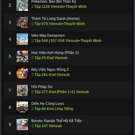
Pokemon: Bảo Bối Thần Kỳ
311
312
317
318
319
320
321
2
Tập 1128 Vietsub+Thuyết Minh
322
323
324
325
326
327
328
Thám Tử Lừng Danh (Anime)
3
Tập 970 Vietsub+Thuyết Minh
329
330
331
332
333
334
335
336
337
338
339
340
341
343
Mèo Máy Doraemon
4
Tập 548 | 557-558 Vietsub+Thuyết Minh
344
345
346
347
348
349
350
Học Viện Anh Hùng (Phần 2)
351
352
353
354
355
356
357
5
Tập 25-End Vietsub
358
359
360
361
362
363
364
Bảy Viên Ngọc Rồng Z
6
Tập 291-End Vietsub
365
366 - Tập Cuối
Hội Pháp Sư
7
Tập 277-End (Phần 1+2) Vietsub
Diên Hy Công Lược
8
Tập 80-End Lồng Tiếng
Boruto: Naruto Thế Hệ Kế Tiếp
9
Tập 247 Vietsub