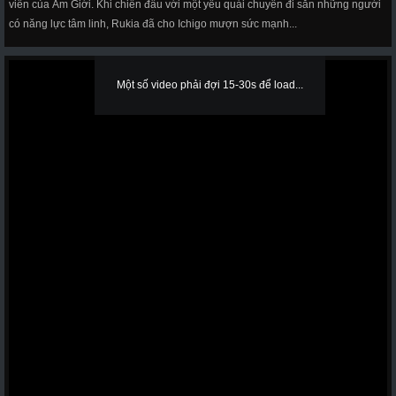
viên của Âm Giới. Khi chiến đấu với một yêu quái chuyên đi săn những người
có năng lực tâm linh, Rukia đã cho Ichigo mượn sức mạnh...
Một số video phải đợi 15-30s để load...