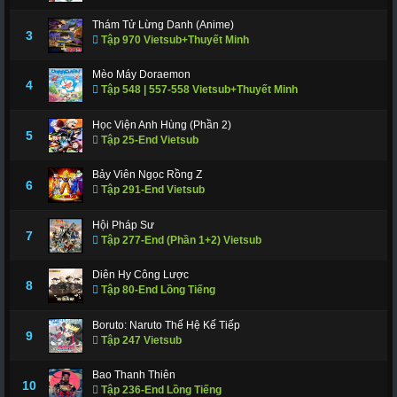
311
312
317
318
319
320
321
Thám Tử Lừng Danh (Anime)
3
322
323
Tập 970 Vietsub+Thuyết Minh
324
325
326
327
328
329
330
331
332
333
334
335
Mèo Máy Doraemon
4
Tập 548 | 557-558 Vietsub+Thuyết Minh
336
337
338
339
340
341
343
Học Viện Anh Hùng (Phần 2)
344
345
346
347
348
349
350
5
Tập 25-End Vietsub
351
352
353
354
355
356
357
Bảy Viên Ngọc Rồng Z
6
Tập 291-End Vietsub
358
359
360
361
362
363
364
Hội Pháp Sư
365
366 - Tập Cuối
7
Tập 277-End (Phần 1+2) Vietsub
Diên Hy Công Lược
8
Tập 80-End Lồng Tiếng
Boruto: Naruto Thế Hệ Kế Tiếp
9
Tập 247 Vietsub
Bao Thanh Thiên
10
Tập 236-End Lồng Tiếng