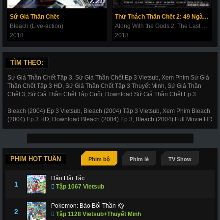
180
181
182
183
184
185
186
Sứ Giả Thần Chết
Thử Thách Thần Chết 2: 49 Ngày Cuối Cùng
187
188
189
190
191
192
193
Bleach (Live-action)
Along With the Gods 2: The Last 49 Days
2018
2018
194
195
196
197
198
199
200
201
202
203
206
207
208
209
TÌM THEO:
210
211
212
214
215
216
217
Sứ Giả Thần Chết Tập 3, Sứ Giả Thần Chết Ep 3 Vietsub, Xem Phim Sứ Giả
Thần Chết Tập 3 HD, Sứ Giả Thần Chết Tập 3 Thuyết Minh, Sứ Giả Thần
218
219
220
221
222
223
224
Chết 3, Sứ Giả Thần Chết Tập Cuối, Download Sứ Giả Thần Chết Ep 3.
225
226
227
228
266
267
268
Bleach (2004) Ep 3 Vietsub, Bleach (2004) Tập 3 Vietsub, Xem Phim Bleach
(2004) Ep 3 HD, Download Bleach (2004) Ep 3, Bleach (2004) Full Movie HD.
269
270
271
272
273
274
275
276
277
278
279
280
281
282
283
284
285
286
287
288
289
PHIM HOT TUẦN
Phim bộ
Phim lẻ
TV Show
290
291
292
293
294
295
296
Đảo Hải Tặc
1
Tập 1067 Vietsub
297
298
299
300
301
302
303
Pokemon: Bảo Bối Thần Kỳ
304
305
306
307
308
309
310
2
Tập 1128 Vietsub+Thuyết Minh