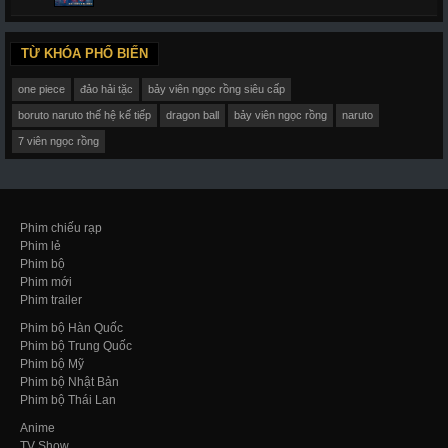
TỪ KHÓA PHỔ BIẾN
one piece
đảo hải tặc
bảy viên ngọc rồng siêu cấp
boruto naruto thế hệ kế tiếp
dragon ball
bảy viên ngọc rồng
naruto
7 viên ngọc rồng
Phim chiếu rạp
Phim lẻ
Phim bộ
Phim mới
Phim trailer
Phim bộ Hàn Quốc
Phim bộ Trung Quốc
Phim bộ Mỹ
Phim bộ Nhật Bản
Phim bộ Thái Lan
Anime
TV Show