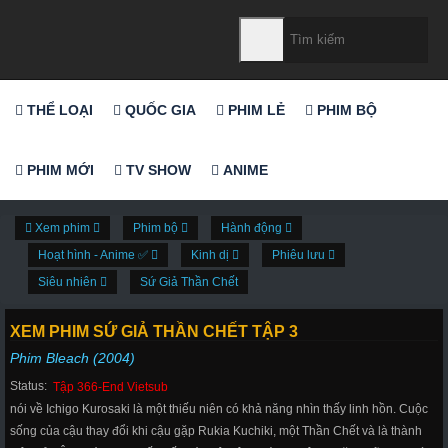
THỂ LOẠI
QUỐC GIA
PHIM LẺ
PHIM BỘ
PHIM MỚI
TV SHOW
ANIME
Xem phim
Phim bộ
Hành động
Hoạt hình - Anime ✅
Kinh dị
Phiêu lưu
Siêu nhiên
Sứ Giả Thần Chết
XEM PHIM SỨ GIẢ THẦN CHẾT TẬP 3
Phim Bleach (2004)
Status:
Tập 366-End Vietsub
nói về Ichigo Kurosaki là một thiếu niên có khả năng nhìn thấy linh hồn. Cuộc
sống của cậu thay đổi khi cậu gặp Rukia Kuchiki, một Thần Chết và là thành