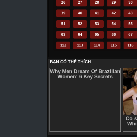
26
27
28
29
30
39
40
41
42
43
51
52
53
54
55
63
64
65
66
67
112
113
114
115
116
124
125
126
127
128
136
137
138
139
140
148
149
150
151
152
160
161
162
163
164
172
173
174
175
176
184
185
186
187
188
196
197
198
199
200
210
211
212
214
215