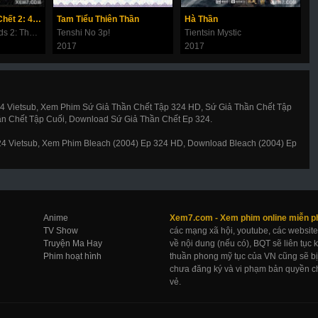
Thử Thách Thần Chết 2: 49 Ngày Cuối Cùng
Tam Tiểu Thiên Thần
Hà Thần
C
Along With the Gods 2: The Last 49 Days
Tenshi No 3p!
Tientsin Mystic
D
2017
2017
2
24 Vietsub, Xem Phim Sứ Giả Thần Chết Tập 324 HD, Sứ Giả Thần Chết Tập
ần Chết Tập Cuối, Download Sứ Giả Thần Chết Ep 324.
324 Vietsub, Xem Phim Bleach (2004) Ep 324 HD, Download Bleach (2004) Ep
Anime
Xem7.com -
Xem phim online
miễn p
TV Show
các mạng xã hội, youtube, các website
Truyện Ma Hay
về nội dung (nếu có), BQT sẽ liên tục
Phim hoạt hình
thuần phong mỹ tục của VN cũng sẽ bị 
chưa đăng ký và vi phạm bản quyền ch
vẻ.