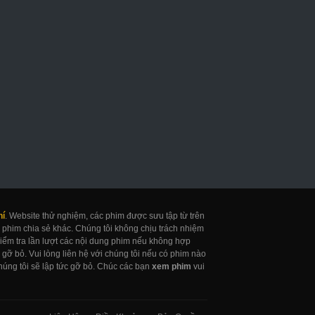
uốn Sổ Tử Thần
Khỏa Thân
Cô Bé Thần Đồn
eath Note Netflix
Naked
Gifted
017
2017
2017
hí
. Website thử nghiệm, các phim được sưu tập từ trên
 phim chia sẻ khác. Chúng tôi không chịu trách nhiệm
 kiểm tra lần lượt các nội dung phim nếu không hợp
gỡ bỏ. Vui lòng liên hệ với chúng tôi nếu có phim nào
úng tôi sẽ lập tức gỡ bỏ. Chúc các bạn
xem phim
vui