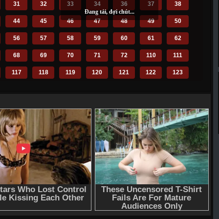
31
32
33
34
36
37
38
44
45
46
47
48
49
50
56
57
58
59
60
61
62
68
69
70
71
72
110
111
117
118
119
120
121
122
123
129
130
131
132
133
134
135
141
142
143
144
145
146
147
153
154
155
156
157
158
159
165
166
167
168
169
170
171
177
178
179
180
181
182
183
189
190
191
192
193
194
195
201
202
203
206
207
208
209
216
217
218
219
220
221
222