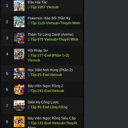
Đảo Hải Tặc
1
Tập 1067 Vietsub
Pokemon: Bảo Bối Thần Kỳ
2
Tập 1128 Vietsub+Thuyết Minh
Thám Tử Lừng Danh (Anime)
3
Tập 970 Vietsub+Thuyết Minh
Hội Pháp Sư
4
Tập 277-End (Phần 1+2)
Vietsub
Học Viện Anh Hùng (Phần 2)
5
Tập 25-End Vietsub
Bảy Viên Ngọc Rồng Z
6
Tập 291-End Vietsub
Diên Hy Công Lược
7
Tập 80-End Lồng Tiếng
Bảy Viên Ngọc Rồng Siêu Cấp
8
Tập 131-End Vietsub+Thuyết
Minh