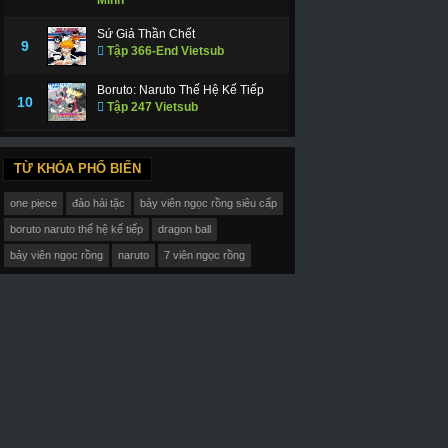
Sứ Giả Thần Chết
9
Tập 366-End Vietsub
Boruto: Naruto Thế Hệ Kế Tiếp
10
Tập 247 Vietsub
TỪ KHÓA PHỔ BIẾN
one piece
đảo hải tặc
bảy viên ngọc rồng siêu cấp
boruto naruto thế hệ kế tiếp
dragon ball
bảy viên ngọc rồng
naruto
7 viên ngọc rồng