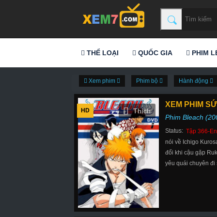
THỂ LOẠI
QUỐC GIA
PHIM L
Xem phim
Phim bộ
Hành động
XEM PHIM SỨ
HD
Phim Bleach (20
Status:
Tập 366-En
nói về Ichigo Kuros
đổi khi cậu gặp Ruk
yêu quái chuyên đi