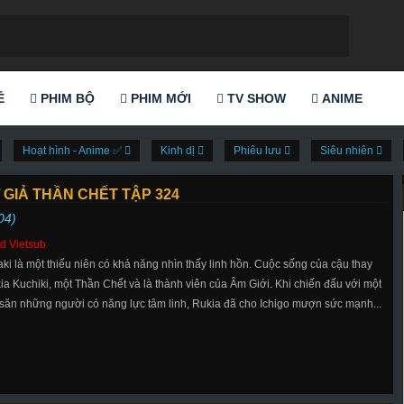
Ẻ
PHIM BỘ
PHIM MỚI
TV SHOW
ANIME
Hoạt hình - Anime ✅
Kinh dị
Phiêu lưu
Siêu nhiên
 GIẢ THẦN CHẾT TẬP 324
04)
d Vietsub
aki là một thiếu niên có khả năng nhìn thấy linh hồn. Cuộc sống của cậu thay
ia Kuchiki, một Thần Chết và là thành viên của Âm Giới. Khi chiến đấu với một
 săn những người có năng lực tâm linh, Rukia đã cho Ichigo mượn sức mạnh...