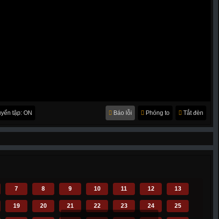
yển tập: ON
Báo lỗi
Phóng to
Tắt đèn
7
8
9
10
11
12
13
19
20
21
22
23
24
25