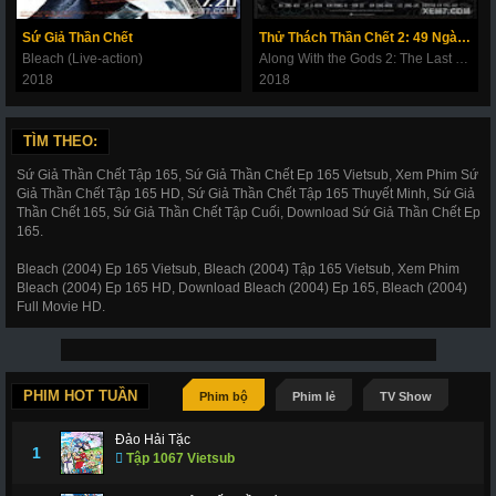
180
181
182
183
184
185
186
Sứ Giả Thần Chết
Thử Thách Thần Chết 2: 49 Ngày Cuối Cùng
187
188
189
190
191
192
193
Bleach (Live-action)
Along With the Gods 2: The Last 49 Days
2018
2018
194
195
196
197
198
199
200
201
202
203
206
207
208
209
TÌM THEO:
210
211
212
214
215
216
217
Sứ Giả Thần Chết Tập 165, Sứ Giả Thần Chết Ep 165 Vietsub, Xem Phim Sứ
Giả Thần Chết Tập 165 HD, Sứ Giả Thần Chết Tập 165 Thuyết Minh, Sứ Giả
218
219
220
221
222
223
224
Thần Chết 165, Sứ Giả Thần Chết Tập Cuối, Download Sứ Giả Thần Chết Ep
165.
225
226
227
228
266
267
268
Bleach (2004) Ep 165 Vietsub, Bleach (2004) Tập 165 Vietsub, Xem Phim
269
270
271
272
273
274
275
Bleach (2004) Ep 165 HD, Download Bleach (2004) Ep 165, Bleach (2004)
Full Movie HD.
276
277
278
279
280
281
282
283
284
285
286
287
288
289
290
291
292
293
294
295
296
PHIM HOT TUẦN
Phim bộ
Phim lẻ
TV Show
297
298
299
300
301
302
303
Đảo Hải Tặc
1
Tập 1067 Vietsub
304
305
306
307
308
309
310