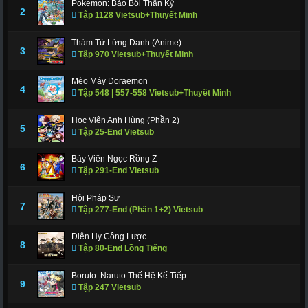
Pokemon: Bảo Bối Thần Kỳ
311
312
317
318
319
320
321
2
Tập 1128 Vietsub+Thuyết Minh
322
323
324
325
326
327
328
Thám Tử Lừng Danh (Anime)
3
Tập 970 Vietsub+Thuyết Minh
329
330
331
332
333
334
335
336
337
338
339
340
341
343
Mèo Máy Doraemon
4
Tập 548 | 557-558 Vietsub+Thuyết Minh
344
345
346
347
348
349
350
Học Viện Anh Hùng (Phần 2)
351
352
353
354
355
356
357
5
Tập 25-End Vietsub
358
359
360
361
362
363
364
Bảy Viên Ngọc Rồng Z
6
Tập 291-End Vietsub
365
366 - Tập Cuối
Hội Pháp Sư
7
Tập 277-End (Phần 1+2) Vietsub
Diên Hy Công Lược
8
Tập 80-End Lồng Tiếng
Boruto: Naruto Thế Hệ Kế Tiếp
9
Tập 247 Vietsub