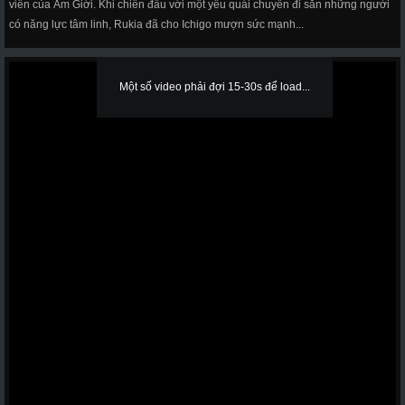
viên của Âm Giới. Khi chiến đấu với một yêu quái chuyên đi săn những người
có năng lực tâm linh, Rukia đã cho Ichigo mượn sức mạnh...
Một số video phải đợi 15-30s để load...