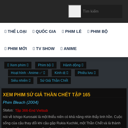
THỂ LOẠI
QUỐC GIA
PHIM LẺ
PHIM BỘ
PHIM MỚI
TV SHOW
ANIME
Xem phim
Phim bộ
Hành động
Hoạt hình - Anime ✅
Kinh dị
Phiêu lưu
Siêu nhiên
Sứ Giả Thần Chết
XEM PHIM SỨ GIẢ THẦN CHẾT TẬP 165
Phim Bleach (2004)
Status:
Tập 366-End Vietsub
nói về Ichigo Kurosaki là một thiếu niên có khả năng nhìn thấy linh hồn. Cuộc
sống của cậu thay đổi khi cậu gặp Rukia Kuchiki, một Thần Chết và là thành