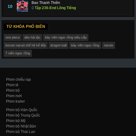
Bao Thanh Thiên
10
Tập 236-End Lồng Tiếng
TỪ KHÓA PHỔ BIẾN
one piece
đảo hải tặc
bảy viên ngọc rồng siêu cấp
boruto naruto thế hệ kế tiếp
dragon ball
bảy viên ngọc rồng
naruto
7 viên ngọc rồng
Phim chiếu rạp
Phim lẻ
Phim bộ
Phim mới
Phim trailer
Phim bộ Hàn Quốc
Phim bộ Trung Quốc
Phim bộ Mỹ
Phim bộ Nhật Bản
Phim bộ Thái Lan