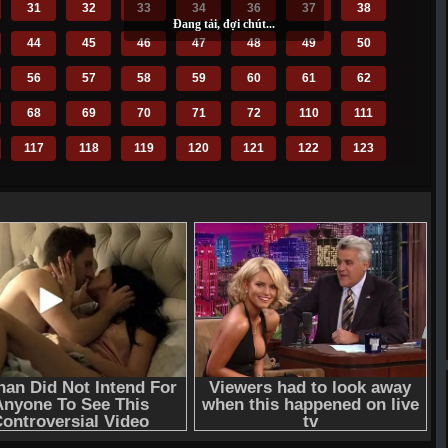
31
32
33
34
36
37
38
44
45
46
47
48
49
50
56
57
58
59
60
61
62
68
69
70
71
72
110
111
117
118
119
120
121
122
123
129
130
131
132
133
134
135
141
142
143
144
145
146
147
153
154
155
156
157
158
159
165
166
167
168
169
170
171
177
178
179
180
181
182
183
189
190
191
192
193
194
195
201
202
203
206
207
208
209
216
217
218
219
220
221
222