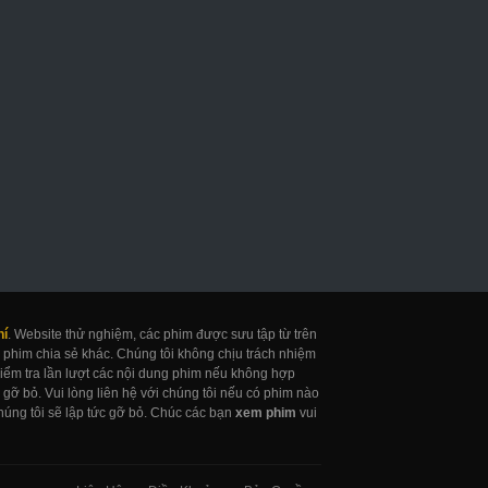
uốn Sổ Tử Thần
Khỏa Thân
Cô Bé Thần Đồn
eath Note Netflix
Naked
Gifted
017
2017
2017
hí
. Website thử nghiệm, các phim được sưu tập từ trên
 phim chia sẻ khác. Chúng tôi không chịu trách nhiệm
 kiểm tra lần lượt các nội dung phim nếu không hợp
gỡ bỏ. Vui lòng liên hệ với chúng tôi nếu có phim nào
úng tôi sẽ lập tức gỡ bỏ. Chúc các bạn
xem phim
vui