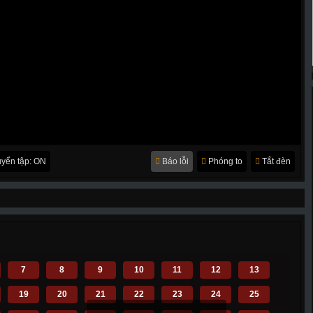
yển tập: ON
Báo lỗi
Phóng to
Tắt đèn
7
8
9
10
11
12
13
19
20
21
22
23
24
25