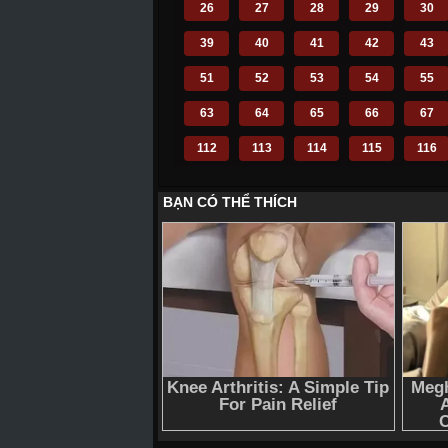
26
27
28
29
30
39
40
41
42
43
51
52
53
54
55
63
64
65
66
67
112
113
114
115
116
124
125
126
127
128
136
137
138
139
140
148
149
150
151
152
160
161
162
163
164
172
173
174
175
176
184
185
186
187
188
196
197
198
199
200
210
211
212
214
215