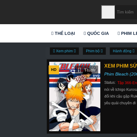
THỂ LOẠI
QUỐC GIA
PHIM L
Xem phim
Phim bộ
Hành động
XEM PHIM SỨ
HD
Phim Bleach (20
Status:
Tập 366-En
nói về Ichigo Kuros
đổi khi cậu gặp Ruk
yêu quái chuyên đi