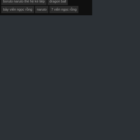
boruto naruto thế hệ kế tiếp
dragon ball
bảy viên ngọc rồng
naruto
7 viên ngọc rồng
D-Vietsub+Thuyết Minh
HD-Vietsub+Thuyết Minh
HD-Vietsub