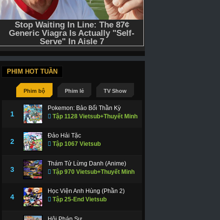
PHIM HOT TUẦN
Phim bộ
Phim lẻ
TV Show
Pokemon: Bảo Bối Thần Kỳ
1
Tập 1128 Vietsub+Thuyết Minh
Đảo Hải Tặc
2
Tập 1067 Vietsub
Thám Tử Lừng Danh (Anime)
3
Tập 970 Vietsub+Thuyết Minh
Học Viện Anh Hùng (Phần 2)
4
Tập 25-End Vietsub
Hội Pháp Sư