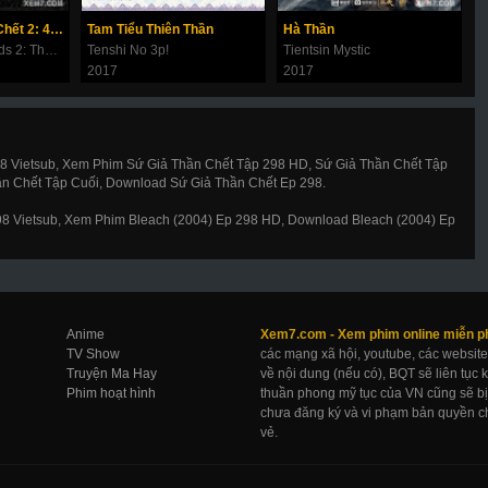
Thử Thách Thần Chết 2: 49 Ngày Cuối Cùng
Tam Tiểu Thiên Thần
Hà Thần
C
Along With the Gods 2: The Last 49 Days
Tenshi No 3p!
Tientsin Mystic
D
2017
2017
2
98 Vietsub, Xem Phim Sứ Giả Thần Chết Tập 298 HD, Sứ Giả Thần Chết Tập
ần Chết Tập Cuối, Download Sứ Giả Thần Chết Ep 298.
298 Vietsub, Xem Phim Bleach (2004) Ep 298 HD, Download Bleach (2004) Ep
Anime
Xem7.com -
Xem phim online
miễn p
TV Show
các mạng xã hội, youtube, các website
Truyện Ma Hay
về nội dung (nếu có), BQT sẽ liên tục
Phim hoạt hình
thuần phong mỹ tục của VN cũng sẽ bị 
chưa đăng ký và vi phạm bản quyền ch
vẻ.