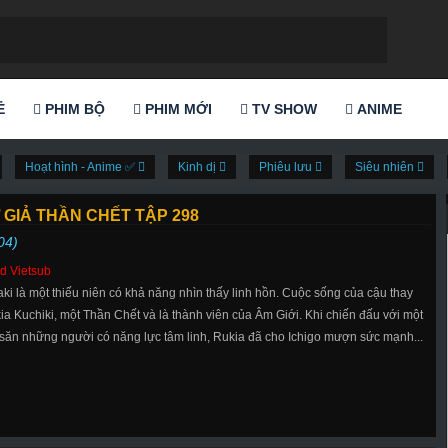
Ẻ
PHIM BỘ
PHIM MỚI
TV SHOW
ANIME
Hoạt hình - Anime ✅
Kinh dị
Phiêu lưu
Siêu nhiên
 GIẢ THẦN CHẾT TẬP 298
04)
d Vietsub
aki là một thiếu niên có khả năng nhìn thấy linh hồn. Cuộc sống của cậu thay
ia Kuchiki, một Thần Chết và là thành viên của Âm Giới. Khi chiến đấu với một
 săn những người có năng lực tâm linh, Rukia đã cho Ichigo mượn sức mạnh...