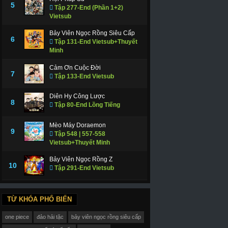
5
Tập 277-End (Phần 1+2)
Vietsub
Bảy Viên Ngọc Rồng Siêu Cấp
6
Tập 131-End Vietsub+Thuyết
Minh
Cảm Ơn Cuộc Đời
7
Tập 133-End Vietsub
Diên Hy Công Lược
8
Tập 80-End Lồng Tiếng
Mèo Máy Doraemon
9
Tập 548 | 557-558
Vietsub+Thuyết Minh
Bảy Viên Ngọc Rồng Z
10
Tập 291-End Vietsub
TỪ KHÓA PHỔ BIẾN
one piece
đảo hải tặc
bảy viên ngọc rồng siêu cấp