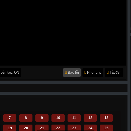
yển tập: ON
Báo lỗi
Phóng to
Tắt đèn
7
8
9
10
11
12
13
19
20
21
22
23
24
25