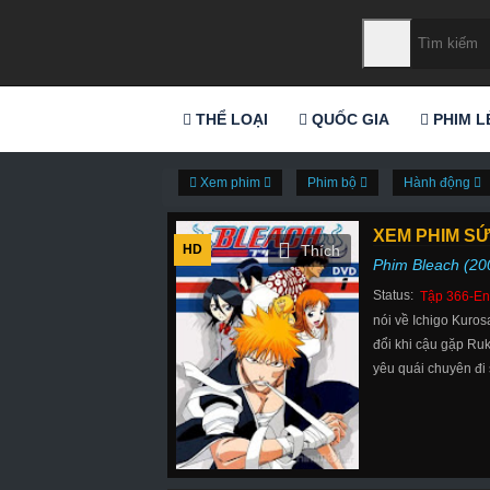
THỂ LOẠI
QUỐC GIA
PHIM L
Xem phim
Phim bộ
Hành động
XEM PHIM SỨ
HD
Phim Bleach (20
Status:
Tập 366-En
nói về Ichigo Kuros
đổi khi cậu gặp Ruk
yêu quái chuyên đi