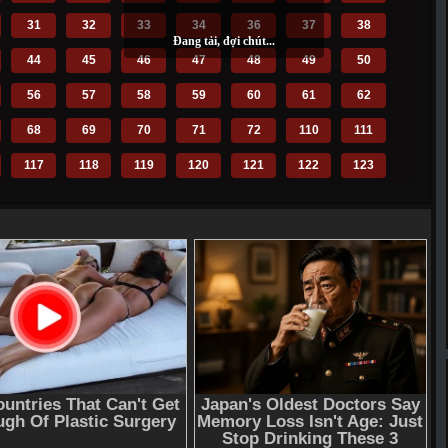
31
32
33
34
36
37
38
44
45
46
47
48
49
50
56
57
58
59
60
61
62
68
69
70
71
72
110
111
117
118
119
120
121
122
123
129
130
131
132
133
134
135
141
142
143
144
145
146
147
153
154
155
156
157
158
159
165
166
167
168
169
170
171
177
178
179
180
181
182
183
189
190
191
192
193
194
195
201
202
203
206
207
208
209
216
217
218
219
220
221
222