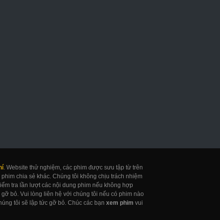
uốn Sổ Tử Thần
Khỏa Thân
Cô Bé Thần Đồn
eath Note Netflix
Naked
Gifted
017
2017
2017
hí
. Website thử nghiệm, các phim được sưu tập từ trên
 phim chia sẻ khác. Chúng tôi không chịu trách nhiệm
 kiểm tra lần lượt các nội dung phim nếu không hợp
gỡ bỏ. Vui lòng liên hệ với chúng tôi nếu có phim nào
úng tôi sẽ lập tức gỡ bỏ. Chúc các bạn
xem phim
vui