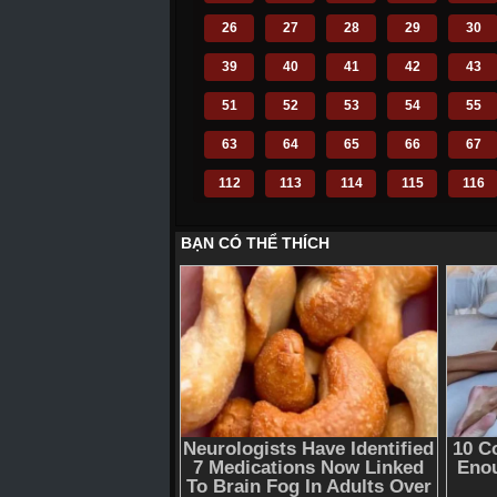
26
27
28
29
30
39
40
41
42
43
51
52
53
54
55
63
64
65
66
67
112
113
114
115
116
124
125
126
127
128
136
137
138
139
140
148
149
150
151
152
160
161
162
163
164
172
173
174
175
176
184
185
186
187
188
196
197
198
199
200
210
211
212
214
215