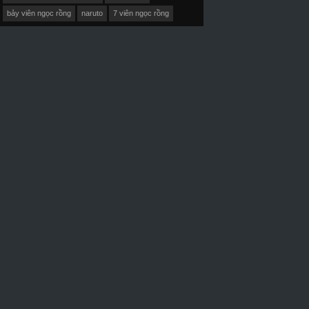
bảy viên ngọc rồng
naruto
7 viên ngọc rồng
D-Vietsub+Thuyết Minh
HD-Vietsub+Thuyết Minh
HD-Vietsub