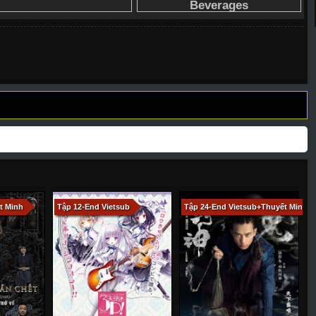
228
266
267
268
269
270
271
277
278
279
280
281
282
283
289
290
291
292
293
294
295
301
302
303
304
305
306
307
317
318
319
320
321
322
323
329
330
331
332
333
334
335
341
343
344
345
346
347
348
354
355
356
357
358
359
360
t Minh
Tập 12-End Vietsub
Tập 24-End Vietsub+Thuyết Minh
H
366 - Tập Cuối