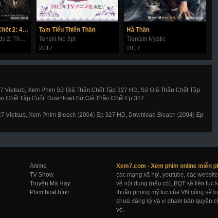
Thử Thách Thần Chết 2: 49 Ngày Cuối Cùng
Tam Tiểu Thiên Thần
Hà Thần
C
Along With the Gods 2: The Last 49 Days
Tenshi No 3p!
Tientsin Mystic
D
2017
2017
2
27 Vietsub, Xem Phim Sứ Giả Thần Chết Tập 327 HD, Sứ Giả Thần Chết Tập
ần Chết Tập Cuối, Download Sứ Giả Thần Chết Ep 327.
327 Vietsub, Xem Phim Bleach (2004) Ep 327 HD, Download Bleach (2004) Ep
Anime
Xem7.com -
Xem phim online
miễn p
TV Show
các mạng xã hội, youtube, các website
Truyện Ma Hay
về nội dung (nếu có), BQT sẽ liên tục
Phim hoạt hình
thuần phong mỹ tục của VN cũng sẽ bị 
chưa đăng ký và vi phạm bản quyền ch
vẻ.