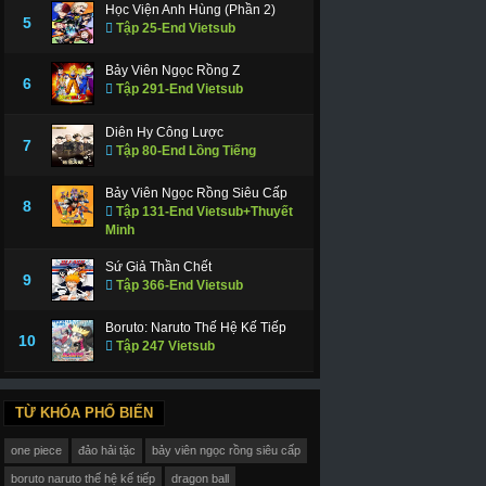
Học Viện Anh Hùng (Phần 2)
5
Tập 25-End Vietsub
Bảy Viên Ngọc Rồng Z
6
Tập 291-End Vietsub
Diên Hy Công Lược
7
Tập 80-End Lồng Tiếng
Bảy Viên Ngọc Rồng Siêu Cấp
8
Tập 131-End Vietsub+Thuyết
Minh
Sứ Giả Thần Chết
9
Tập 366-End Vietsub
Boruto: Naruto Thế Hệ Kế Tiếp
10
Tập 247 Vietsub
TỪ KHÓA PHỔ BIẾN
one piece
đảo hải tặc
bảy viên ngọc rồng siêu cấp
boruto naruto thế hệ kế tiếp
dragon ball