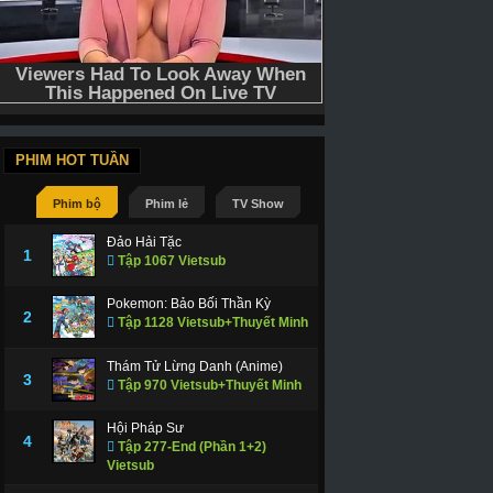
PHIM HOT TUẦN
Phim bộ
Phim lẻ
TV Show
Đảo Hải Tặc
1
Tập 1067 Vietsub
Pokemon: Bảo Bối Thần Kỳ
2
Tập 1128 Vietsub+Thuyết Minh
Thám Tử Lừng Danh (Anime)
3
Tập 970 Vietsub+Thuyết Minh
Hội Pháp Sư
4
Tập 277-End (Phần 1+2)
Vietsub