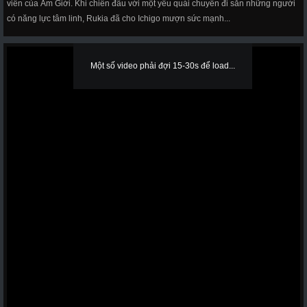
viên của Âm Giới. Khi chiến đấu với một yêu quái chuyên đi săn những người
có năng lực tâm linh, Rukia đã cho Ichigo mượn sức mạnh...
Một số video phải đợi 15-30s để load...