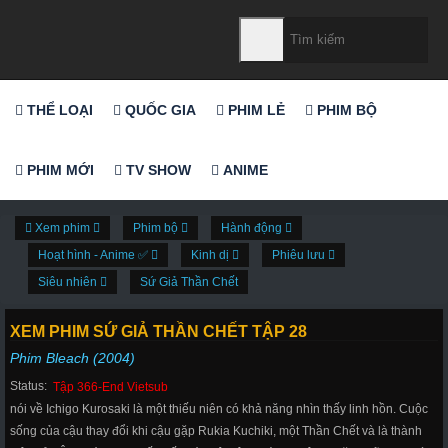
THỂ LOẠI
QUỐC GIA
PHIM LẺ
PHIM BỘ
PHIM MỚI
TV SHOW
ANIME
Xem phim
Phim bộ
Hành động
Hoạt hình - Anime ✅
Kinh dị
Phiêu lưu
Siêu nhiên
Sứ Giả Thần Chết
XEM PHIM SỨ GIẢ THẦN CHẾT TẬP 28
Phim Bleach (2004)
Status:
Tập 366-End Vietsub
nói về Ichigo Kurosaki là một thiếu niên có khả năng nhìn thấy linh hồn. Cuộc
sống của cậu thay đổi khi cậu gặp Rukia Kuchiki, một Thần Chết và là thành