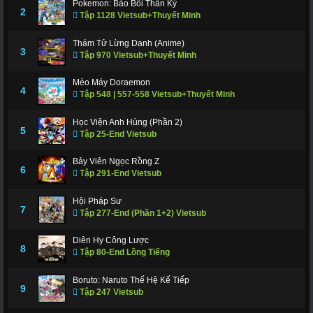
Pokemon: Bảo Bối Thần Kỳ
311
312
317
318
319
320
321
2
Tập 1128 Vietsub+Thuyết Minh
322
323
324
325
326
327
328
Thám Tử Lừng Danh (Anime)
3
Tập 970 Vietsub+Thuyết Minh
329
330
331
332
333
334
335
336
337
338
339
340
341
343
Mèo Máy Doraemon
4
Tập 548 | 557-558 Vietsub+Thuyết Minh
344
345
346
347
348
349
350
Học Viện Anh Hùng (Phần 2)
351
352
353
354
355
356
357
5
Tập 25-End Vietsub
358
359
360
361
362
363
364
Bảy Viên Ngọc Rồng Z
6
Tập 291-End Vietsub
365
366 - Tập Cuối
Hội Pháp Sư
7
Tập 277-End (Phần 1+2) Vietsub
Diên Hy Công Lược
8
Tập 80-End Lồng Tiếng
Boruto: Naruto Thế Hệ Kế Tiếp
9
Tập 247 Vietsub