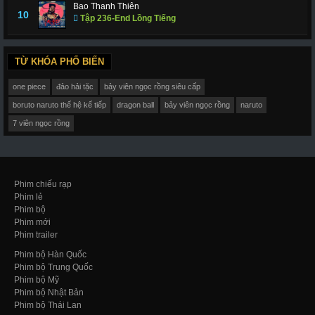
Bao Thanh Thiên
10
Tập 236-End Lồng Tiếng
TỪ KHÓA PHỔ BIẾN
one piece
đảo hải tặc
bảy viên ngọc rồng siêu cấp
boruto naruto thế hệ kế tiếp
dragon ball
bảy viên ngọc rồng
naruto
7 viên ngọc rồng
Phim chiếu rạp
Phim lẻ
Phim bộ
Phim mới
Phim trailer
Phim bộ Hàn Quốc
Phim bộ Trung Quốc
Phim bộ Mỹ
Phim bộ Nhật Bản
Phim bộ Thái Lan