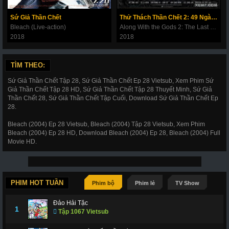
180
181
182
183
184
185
186
Sứ Giả Thần Chết
Thử Thách Thần Chết 2: 49 Ngày Cuối Cùng
187
188
189
190
191
192
193
Bleach (Live-action)
Along With the Gods 2: The Last 49 Days
2018
2018
194
195
196
197
198
199
200
201
202
203
206
207
208
209
TÌM THEO:
210
211
212
214
215
216
217
Sứ Giả Thần Chết Tập 28, Sứ Giả Thần Chết Ep 28 Vietsub, Xem Phim Sứ
Giả Thần Chết Tập 28 HD, Sứ Giả Thần Chết Tập 28 Thuyết Minh, Sứ Giả
218
219
220
221
222
223
224
Thần Chết 28, Sứ Giả Thần Chết Tập Cuối, Download Sứ Giả Thần Chết Ep
28.
225
226
227
228
266
267
268
Bleach (2004) Ep 28 Vietsub, Bleach (2004) Tập 28 Vietsub, Xem Phim
269
270
271
272
273
274
275
Bleach (2004) Ep 28 HD, Download Bleach (2004) Ep 28, Bleach (2004) Full
Movie HD.
276
277
278
279
280
281
282
283
284
285
286
287
288
289
290
291
292
293
294
295
296
PHIM HOT TUẦN
Phim bộ
Phim lẻ
TV Show
297
298
299
300
301
302
303
Đảo Hải Tặc
1
Tập 1067 Vietsub
304
305
306
307
308
309
310