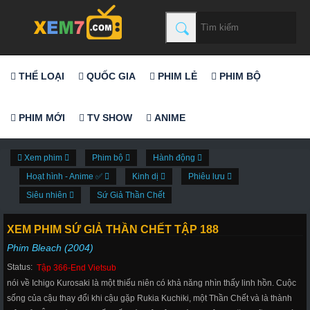
THỂ LOẠI
QUỐC GIA
PHIM LẺ
PHIM BỘ
PHIM MỚI
TV SHOW
ANIME
Xem phim
Phim bộ
Hành động
Hoạt hình - Anime ✅
Kinh dị
Phiêu lưu
Siêu nhiên
Sứ Giả Thần Chết
XEM PHIM SỨ GIẢ THẦN CHẾT TẬP 188
Phim Bleach (2004)
Status:
Tập 366-End Vietsub
nói về Ichigo Kurosaki là một thiếu niên có khả năng nhìn thấy linh hồn. Cuộc
sống của cậu thay đổi khi cậu gặp Rukia Kuchiki, một Thần Chết và là thành