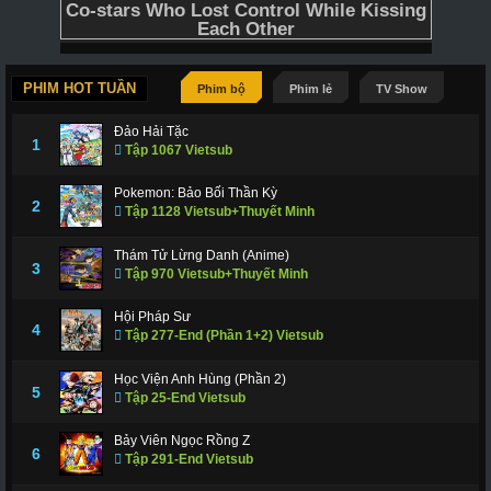
PHIM HOT TUẦN
Phim bộ
Phim lẻ
TV Show
Đảo Hải Tặc
1
Tập 1067 Vietsub
Pokemon: Bảo Bối Thần Kỳ
2
Tập 1128 Vietsub+Thuyết Minh
Thám Tử Lừng Danh (Anime)
3
Tập 970 Vietsub+Thuyết Minh
Hội Pháp Sư
4
Tập 277-End (Phần 1+2) Vietsub
Học Viện Anh Hùng (Phần 2)
5
Tập 25-End Vietsub
Bảy Viên Ngọc Rồng Z
6
Tập 291-End Vietsub