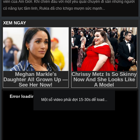
viên của Âm Giới. Khi chiến đấu với một yêu quái chuyên đi săn những người
có năng lực tâm linh, Rukia đã cho Ichigo mượn sức mạnh...
Error loading media: File could not be played
Một số video phải đợi 15-30s để load...