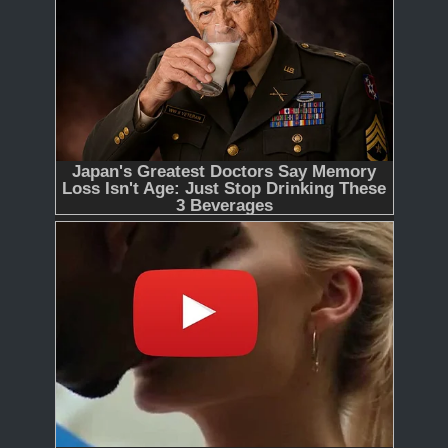
365
366 - Tập Cuối