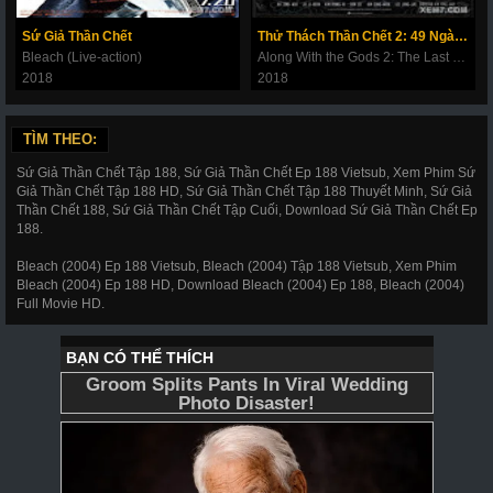
269
270
271
272
273
274
275
Sứ Giả Thần Chết
Thử Thách Thần Chết 2: 49 Ngày Cuối Cùng
Bleach (Live-action)
Along With the Gods 2: The Last 49 Days
276
277
278
279
280
281
282
2018
2018
283
284
285
286
287
288
289
TÌM THEO:
290
291
292
293
294
295
296
Sứ Giả Thần Chết Tập 188, Sứ Giả Thần Chết Ep 188 Vietsub, Xem Phim Sứ
297
298
299
300
301
302
303
Giả Thần Chết Tập 188 HD, Sứ Giả Thần Chết Tập 188 Thuyết Minh, Sứ Giả
Thần Chết 188, Sứ Giả Thần Chết Tập Cuối, Download Sứ Giả Thần Chết Ep
304
305
306
307
308
309
310
188.
311
312
317
318
319
320
321
Bleach (2004) Ep 188 Vietsub, Bleach (2004) Tập 188 Vietsub, Xem Phim
Bleach (2004) Ep 188 HD, Download Bleach (2004) Ep 188, Bleach (2004)
322
323
324
325
326
327
328
Full Movie HD.
329
330
331
332
333
334
335
336
337
338
339
340
341
343
344
345
346
347
348
349
350
351
352
353
354
355
356
357
358
359
360
361
362
363
364