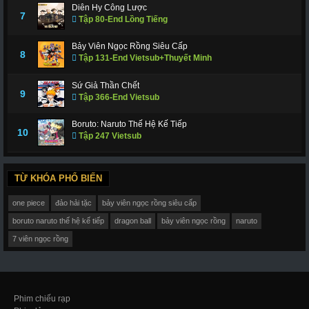
Diên Hy Công Lược
7
Tập 80-End Lồng Tiếng
Bảy Viên Ngọc Rồng Siêu Cấp
8
Tập 131-End Vietsub+Thuyết Minh
Sứ Giả Thần Chết
9
Tập 366-End Vietsub
Boruto: Naruto Thế Hệ Kế Tiếp
10
Tập 247 Vietsub
TỪ KHÓA PHỔ BIẾN
one piece
đảo hải tặc
bảy viên ngọc rồng siêu cấp
boruto naruto thế hệ kế tiếp
dragon ball
bảy viên ngọc rồng
naruto
7 viên ngọc rồng
Phim chiếu rạp