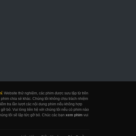
uốn Sổ Tử Thần
Khỏa Thân
Cô Bé Thần Đồn
eath Note Netflix
Naked
Gifted
017
2017
2017
hí
. Website thử nghiệm, các phim được sưu tập từ trên
 phim chia sẻ khác. Chúng tôi không chịu trách nhiệm
 kiểm tra lần lượt các nội dung phim nếu không hợp
gỡ bỏ. Vui lòng liên hệ với chúng tôi nếu có phim nào
úng tôi sẽ lập tức gỡ bỏ. Chúc các bạn
xem phim
vui