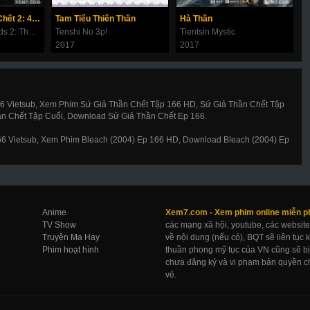
Thử Thách Thần Chết 2: 49 Ngày Cuối Cùng
Tam Tiểu Thiên Thần
Hà Thần
C
Along With the Gods 2: The Last 49 Days
Tenshi No 3p!
Tientsin Mystic
D
2017
2017
2
66 Vietsub, Xem Phim Sứ Giả Thần Chết Tập 166 HD, Sứ Giả Thần Chết Tập
ần Chết Tập Cuối, Download Sứ Giả Thần Chết Ep 166.
166 Vietsub, Xem Phim Bleach (2004) Ep 166 HD, Download Bleach (2004) Ep
Anime
Xem7.com -
Xem phim online
miễn p
TV Show
các mạng xã hội, youtube, các website
Truyện Ma Hay
về nội dung (nếu có), BQT sẽ liên tục
Phim hoạt hình
thuần phong mỹ tục của VN cũng sẽ bị 
chưa đăng ký và vi phạm bản quyền ch
vẻ.