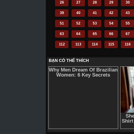
26
27
28
29
30
39
40
41
42
43
51
52
53
54
55
63
64
65
66
67
112
113
114
115
116
124
125
126
127
128
136
137
138
139
140
148
149
150
151
152
160
161
162
163
164
172
173
174
175
176
184
185
186
187
188
196
197
198
199
200
210
211
212
214
215