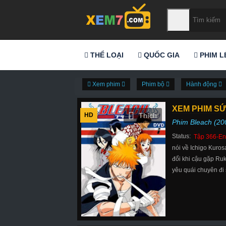
THỂ LOẠI
QUỐC GIA
PHIM L
Xem phim
Phim bộ
Hành động
XEM PHIM SỨ
HD
Phim Bleach (20
Status:
Tập 366-En
nói về Ichigo Kuros
đổi khi cậu gặp Ruk
yêu quái chuyên đi