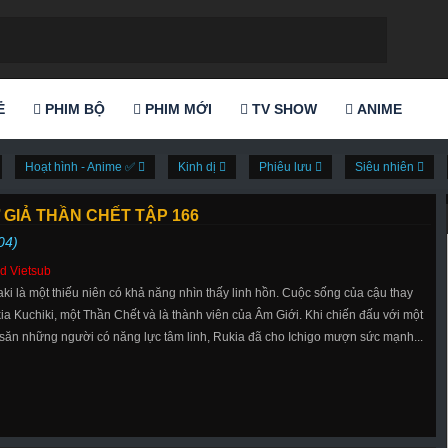
Ẻ
PHIM BỘ
PHIM MỚI
TV SHOW
ANIME
Hoạt hình - Anime ✅
Kinh dị
Phiêu lưu
Siêu nhiên
 GIẢ THẦN CHẾT TẬP 166
04)
d Vietsub
aki là một thiếu niên có khả năng nhìn thấy linh hồn. Cuộc sống của cậu thay
ia Kuchiki, một Thần Chết và là thành viên của Âm Giới. Khi chiến đấu với một
 săn những người có năng lực tâm linh, Rukia đã cho Ichigo mượn sức mạnh...