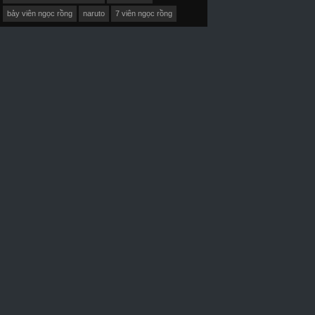
bảy viên ngọc rồng
naruto
7 viên ngọc rồng
D-Vietsub+Thuyết Minh
HD-Vietsub+Thuyết Minh
HD-Vietsub