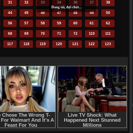
31
32
33
34
36
37
38
44
45
46
47
48
49
50
56
57
58
59
60
61
62
68
69
70
71
72
110
111
117
118
119
120
121
122
123
129
130
131
132
133
134
135
141
142
143
144
145
146
147
153
154
155
156
157
158
159
165
166
167
168
169
170
171
177
178
179
180
181
182
183
189
190
191
192
193
194
195
201
202
203
206
207
208
209
216
217
218
219
220
221
222