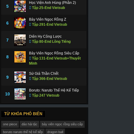
Học Viện Anh Hùng (Phần 2)
5
Tập 25-End Vietsub
Bảy Viên Ngọc Rồng Z
6
Tập 291-End Vietsub
Diên Hy Công Lược
7
Tập 80-End Lồng Tiếng
Bảy Viên Ngọc Rồng Siêu Cấp
8
Tập 131-End Vietsub+Thuyết
Minh
Sứ Giả Thần Chết
9
Tập 366-End Vietsub
Boruto: Naruto Thế Hệ Kế Tiếp
10
Tập 247 Vietsub
TỪ KHÓA PHỔ BIẾN
one piece
đảo hải tặc
bảy viên ngọc rồng siêu cấp
boruto naruto thế hệ kế tiếp
dragon ball