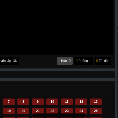
yển tập: ON
Báo lỗi
Phóng to
Tắt đèn
7
8
9
10
11
12
13
19
20
21
22
23
24
25