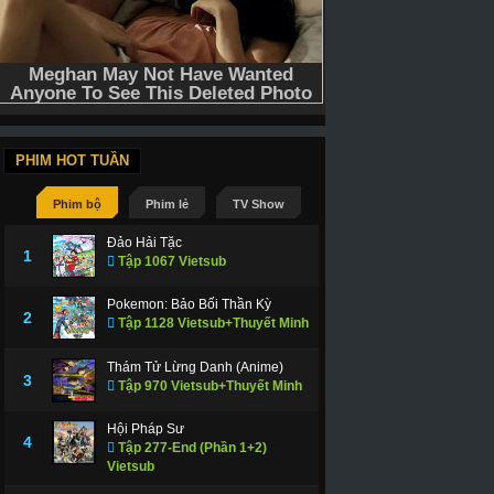
PHIM HOT TUẦN
Phim bộ
Phim lẻ
TV Show
Đảo Hải Tặc
1
Tập 1067 Vietsub
Pokemon: Bảo Bối Thần Kỳ
2
Tập 1128 Vietsub+Thuyết Minh
Thám Tử Lừng Danh (Anime)
3
Tập 970 Vietsub+Thuyết Minh
Hội Pháp Sư
4
Tập 277-End (Phần 1+2)
Vietsub