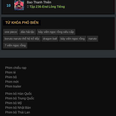
Bao Thanh Thiên
10
Tập 236-End Lồng Tiếng
TỪ KHÓA PHỔ BIẾN
one piece
đảo hải tặc
bảy viên ngọc rồng siêu cấp
boruto naruto thế hệ kế tiếp
dragon ball
bảy viên ngọc rồng
naruto
7 viên ngọc rồng
Phim chiếu rạp
Phim lẻ
Phim bộ
Phim mới
Phim trailer
Phim bộ Hàn Quốc
Phim bộ Trung Quốc
Phim bộ Mỹ
Phim bộ Nhật Bản
Phim bộ Thái Lan