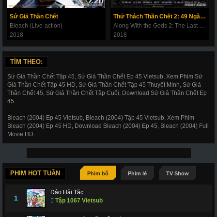
180
181
182
183
184
185
186
Sứ Giả Thần Chết
Thử Thách Thần Chết 2: 49 Ngày Cuối Cùng
187
188
189
190
191
192
193
Bleach (Live-action)
Along With the Gods 2: The Last 49 Days
2018
2018
194
195
196
197
198
199
200
201
202
203
206
207
208
209
TÌM THEO:
210
211
212
214
215
216
217
Sứ Giả Thần Chết Tập 45, Sứ Giả Thần Chết Ep 45 Vietsub, Xem Phim Sứ
Giả Thần Chết Tập 45 HD, Sứ Giả Thần Chết Tập 45 Thuyết Minh, Sứ Giả
218
219
220
221
222
223
224
Thần Chết 45, Sứ Giả Thần Chết Tập Cuối, Download Sứ Giả Thần Chết Ep
45.
225
226
227
228
266
267
268
Bleach (2004) Ep 45 Vietsub, Bleach (2004) Tập 45 Vietsub, Xem Phim
269
270
271
272
273
274
275
Bleach (2004) Ep 45 HD, Download Bleach (2004) Ep 45, Bleach (2004) Full
Movie HD.
276
277
278
279
280
281
282
283
284
285
286
287
288
289
290
291
292
293
294
295
296
PHIM HOT TUẦN
Phim bộ
Phim lẻ
TV Show
297
298
299
300
301
302
303
Đảo Hải Tặc
1
Tập 1067 Vietsub
304
305
306
307
308
309
310