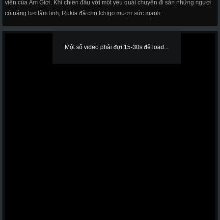
viên của Âm Giới. Khi chiến đấu với một yêu quái chuyên đi săn những người
có năng lực tâm linh, Rukia đã cho Ichigo mượn sức mạnh...
Một số video phải đợi 15-30s để load...