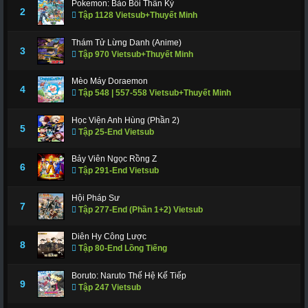
Pokemon: Bảo Bối Thần Kỳ
311
312
317
318
319
320
321
2
Tập 1128 Vietsub+Thuyết Minh
322
323
324
325
326
327
328
Thám Tử Lừng Danh (Anime)
3
Tập 970 Vietsub+Thuyết Minh
329
330
331
332
333
334
335
336
337
338
339
340
341
343
Mèo Máy Doraemon
4
Tập 548 | 557-558 Vietsub+Thuyết Minh
344
345
346
347
348
349
350
Học Viện Anh Hùng (Phần 2)
351
352
353
354
355
356
357
5
Tập 25-End Vietsub
358
359
360
361
362
363
364
Bảy Viên Ngọc Rồng Z
6
Tập 291-End Vietsub
365
366 - Tập Cuối
Hội Pháp Sư
7
Tập 277-End (Phần 1+2) Vietsub
Diên Hy Công Lược
8
Tập 80-End Lồng Tiếng
Boruto: Naruto Thế Hệ Kế Tiếp
9
Tập 247 Vietsub