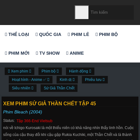
THỂ LOẠI
QUỐC GIA
PHIM LẺ
PHIM BỘ
PHIM MỚI
TV SHOW
ANIME
Xem phim
Phim bộ
Hành động
Hoạt hình - Anime ✅
Kinh dị
Phiêu lưu
Siêu nhiên
Sứ Giả Thần Chết
XEM PHIM SỨ GIẢ THẦN CHẾT TẬP 45
Phim Bleach (2004)
Status:
Tập 366-End Vietsub
nói về Ichigo Kurosaki là một thiếu niên có khả năng nhìn thấy linh hồn. Cuộc
sống của cậu thay đổi khi cậu gặp Rukia Kuchiki, một Thần Chết và là thành