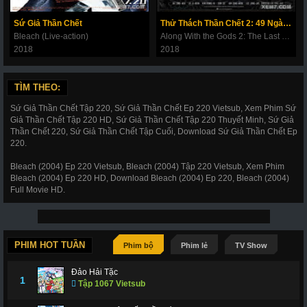
180
181
182
183
184
185
186
Sứ Giả Thần Chết
Thử Thách Thần Chết 2: 49 Ngày Cuối Cùng
187
188
189
190
191
192
193
Bleach (Live-action)
Along With the Gods 2: The Last 49 Days
2018
2018
194
195
196
197
198
199
200
201
202
203
206
207
208
209
TÌM THEO:
210
211
212
214
215
216
217
Sứ Giả Thần Chết Tập 220, Sứ Giả Thần Chết Ep 220 Vietsub, Xem Phim Sứ
Giả Thần Chết Tập 220 HD, Sứ Giả Thần Chết Tập 220 Thuyết Minh, Sứ Giả
218
219
220
221
222
223
224
Thần Chết 220, Sứ Giả Thần Chết Tập Cuối, Download Sứ Giả Thần Chết Ep
220.
225
226
227
228
266
267
268
Bleach (2004) Ep 220 Vietsub, Bleach (2004) Tập 220 Vietsub, Xem Phim
269
270
271
272
273
274
275
Bleach (2004) Ep 220 HD, Download Bleach (2004) Ep 220, Bleach (2004)
Full Movie HD.
276
277
278
279
280
281
282
283
284
285
286
287
288
289
290
291
292
293
294
295
296
PHIM HOT TUẦN
Phim bộ
Phim lẻ
TV Show
297
298
299
300
301
302
303
Đảo Hải Tặc
1
Tập 1067 Vietsub
304
305
306
307
308
309
310