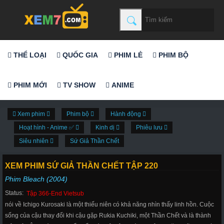
THỂ LOẠI
QUỐC GIA
PHIM LẺ
PHIM BỘ
PHIM MỚI
TV SHOW
ANIME
Xem phim
Phim bộ
Hành động
Hoạt hình - Anime ✅
Kinh dị
Phiêu lưu
Siêu nhiên
Sứ Giả Thần Chết
XEM PHIM SỨ GIẢ THẦN CHẾT TẬP 220
Phim Bleach (2004)
Status:
Tập 366-End Vietsub
nói về Ichigo Kurosaki là một thiếu niên có khả năng nhìn thấy linh hồn. Cuộc
sống của cậu thay đổi khi cậu gặp Rukia Kuchiki, một Thần Chết và là thành