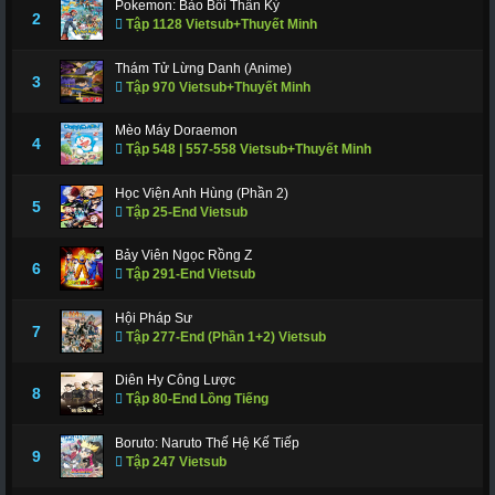
Pokemon: Bảo Bối Thần Kỳ
311
312
317
318
319
320
321
2
Tập 1128 Vietsub+Thuyết Minh
322
323
324
325
326
327
328
Thám Tử Lừng Danh (Anime)
3
Tập 970 Vietsub+Thuyết Minh
329
330
331
332
333
334
335
336
337
338
339
340
341
343
Mèo Máy Doraemon
4
Tập 548 | 557-558 Vietsub+Thuyết Minh
344
345
346
347
348
349
350
Học Viện Anh Hùng (Phần 2)
351
352
353
354
355
356
357
5
Tập 25-End Vietsub
358
359
360
361
362
363
364
Bảy Viên Ngọc Rồng Z
6
Tập 291-End Vietsub
365
366 - Tập Cuối
Hội Pháp Sư
7
Tập 277-End (Phần 1+2) Vietsub
Diên Hy Công Lược
8
Tập 80-End Lồng Tiếng
Boruto: Naruto Thế Hệ Kế Tiếp
9
Tập 247 Vietsub