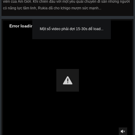
viên của Âm Giới. Khi chiến đấu với một yêu quái chuyên đi săn những người
có năng lực tâm linh, Rukia đã cho Ichigo mượn sức mạnh...
Error loading media: File could not be played
Một số video phải đợi 15-30s để load...