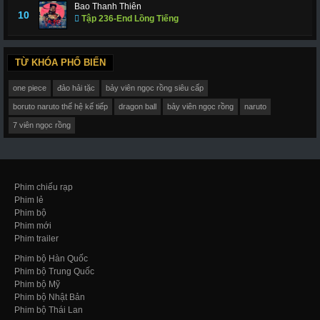
Bao Thanh Thiên
10
Tập 236-End Lồng Tiếng
TỪ KHÓA PHỔ BIẾN
one piece
đảo hải tặc
bảy viên ngọc rồng siêu cấp
boruto naruto thế hệ kế tiếp
dragon ball
bảy viên ngọc rồng
naruto
7 viên ngọc rồng
Phim chiếu rạp
Phim lẻ
Phim bộ
Phim mới
Phim trailer
Phim bộ Hàn Quốc
Phim bộ Trung Quốc
Phim bộ Mỹ
Phim bộ Nhật Bản
Phim bộ Thái Lan